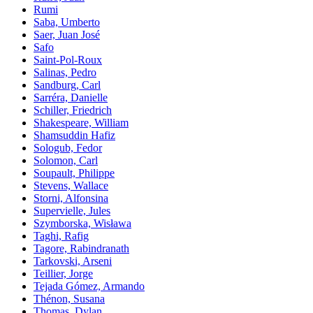
Rumi
Saba, Umberto
Saer, Juan José
Safo
Saint-Pol-Roux
Salinas, Pedro
Sandburg, Carl
Sarréra, Danielle
Schiller, Friedrich
Shakespeare, William
Shamsuddin Hafiz
Sologub, Fedor
Solomon, Carl
Soupault, Philippe
Stevens, Wallace
Storni, Alfonsina
Supervielle, Jules
Szymborska, Wisława
Taghi, Rafig
Tagore, Rabindranath
Tarkovski, Arseni
Teillier, Jorge
Tejada Gómez, Armando
Thénon, Susana
Thomas, Dylan