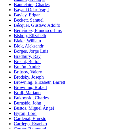
Baudelaire, Charles
Bayatli Odar, Vagif
Bayley, Edgar
Beckett, Samuel
Bécquer, Gustavo Adolfo
Bernárdez, Francisco Luis
Bishop, Elizabeth
Blake, William
Blok, Aleksandr
Borges, Jorge Luis
Bradbury, Ray
Brecht, Bertolt
Bretón, André
Briúsov, Valery
Brodsky, Joseph
Browning, Elizabeth Barrett
Browning, Robert
Brull, Mariano
Bukowski, Charles
Burnside, John
Bustos, Miguel Ángel
Byron, Lord
Cardenal, Ernesto
Carriego, Evaristo
Carver, Raymond