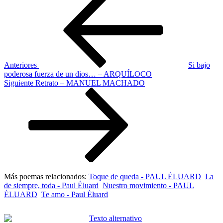
anterior
de
entradas
Anteriores
Si bajo
poderosa fuerza de un dios… – ARQUÍLOCO
Siguiente
Siguiente
Retrato – MANUEL MACHADO
entrada
Más poemas relacionados:
Toque de queda - PAUL ÉLUARD
La
de siempre, toda - Paul Éluard
Nuestro movimiento - PAUL
ÉLUARD
Te amo - Paul Éluard