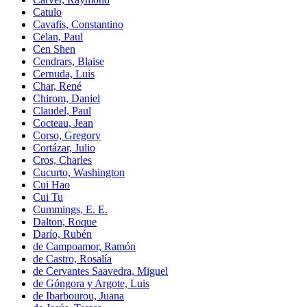
Catulo
Cavafis, Constantino
Celan, Paul
Cen Shen
Cendrars, Blaise
Cernuda, Luis
Char, René
Chirom, Daniel
Claudel, Paul
Cocteau, Jean
Corso, Gregory
Cortázar, Julio
Cros, Charles
Cucurto, Washington
Cui Hao
Cui Tu
Cummings, E. E.
Dalton, Roque
Darío, Rubén
de Campoamor, Ramón
de Castro, Rosalía
de Cervantes Saavedra, Miguel
de Góngora y Argote, Luis
de Ibarbourou, Juana