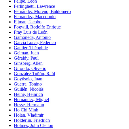
Felipe, León
Ferlinghetti, Lawrence
Fernández Moreno, Baldomero
Fernández, Macedonio
Fijman, Jacobo
Fogwill, Rodolfo Enrique
Fray Luis de León
Gamoneda, Antonio
García Lorca, Federico
Gautier, Théophile
Gelman, Juan
Géraldy, Paul
Ginsberg, Allen
Girondo, Oliverio
González Tuñón, Raúl
Goytisolo, Juan
Guerra, Tonino
Guillén, Nicolás
Heine, Heinrich
Hernández, Miguel
Hesse, Hermann
Ho Chi Minh
Holan, Vladimir
Hölderlin, Friedrich
Holmes, John Clellon