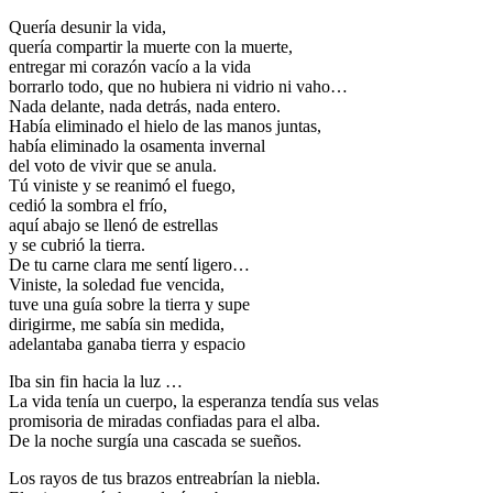
Quería desunir la vida,
quería compartir la muerte con la muerte,
entregar mi corazón vacío a la vida
borrarlo todo, que no hubiera ni vidrio ni vaho…
Nada delante, nada detrás, nada entero.
Había eliminado el hielo de las manos juntas,
había eliminado la osamenta invernal
del voto de vivir que se anula.
Tú viniste y se reanimó el fuego,
cedió la sombra el frío,
aquí abajo se llenó de estrellas
y se cubrió la tierra.
De tu carne clara me sentí ligero…
Viniste, la soledad fue vencida,
tuve una guía sobre la tierra y supe
dirigirme, me sabía sin medida,
adelantaba ganaba tierra y espacio
Iba sin fin hacia la luz …
La vida tenía un cuerpo, la esperanza tendía sus velas
promisoria de miradas confiadas para el alba.
De la noche surgía una cascada se sueños.
Los rayos de tus brazos entreabrían la niebla.