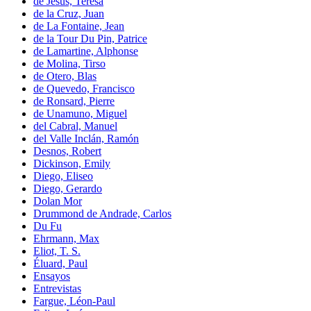
de Jesús, Teresa
de la Cruz, Juan
de La Fontaine, Jean
de la Tour Du Pin, Patrice
de Lamartine, Alphonse
de Molina, Tirso
de Otero, Blas
de Quevedo, Francisco
de Ronsard, Pierre
de Unamuno, Miguel
del Cabral, Manuel
del Valle Inclán, Ramón
Desnos, Robert
Dickinson, Emily
Diego, Eliseo
Diego, Gerardo
Dolan Mor
Drummond de Andrade, Carlos
Du Fu
Ehrmann, Max
Eliot, T. S.
Éluard, Paul
Ensayos
Entrevistas
Fargue, Léon-Paul