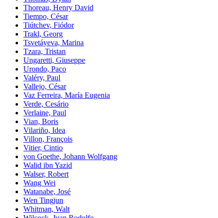
Thoreau, Henry David
Tiempo, César
Tiútchev, Fiódor
Trakl, Georg
Tsvetáyeva, Marina
Tzara, Tristan
Ungaretti, Giuseppe
Urondo, Paco
Valéry, Paul
Vallejo, César
Vaz Ferreira, María Eugenia
Verde, Cesário
Verlaine, Paul
Vian, Boris
Vilariño, Idea
Villon, François
Vitier, Cintio
von Goethe, Johann Wolfgang
Walid ibn Yazid
Walser, Robert
Wang Wei
Watanabe, José
Wen Tingjun
Whitman, Walt
Wilcock, Juan Rodolfo