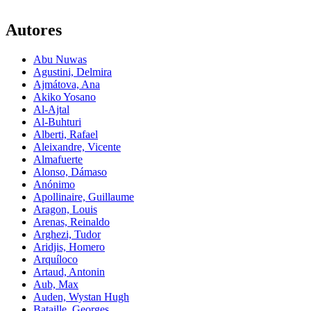
Autores
Abu Nuwas
Agustini, Delmira
Ajmátova, Ana
Akiko Yosano
Al-Ajtal
Al-Buhturi
Alberti, Rafael
Aleixandre, Vicente
Almafuerte
Alonso, Dámaso
Anónimo
Apollinaire, Guillaume
Aragon, Louis
Arenas, Reinaldo
Arghezi, Tudor
Aridjis, Homero
Arquíloco
Artaud, Antonin
Aub, Max
Auden, Wystan Hugh
Bataille, Georges