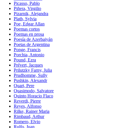
Picasso, Pablo
Piñera, Virgilio
Pizarnik, Alejandra
Plath, Sylvia
Poe, Edgar Allan
Poemas cortos
Poemas en prosa
Poesía de Azerbaiyán
Poetas de Argentina
Ponge, Francis
Porchia, Antonio
Pound, Ezra
Prévert, Jacques
Prilutzky Farny, Julia
Prudhomme, Sully
Pushkin, Alexandr
Quart, Pere
Quasimodo, Salvatore
Quinto Horacio Flaco
Reverdi, Pierre
Reyes, Alfonso
Rilke, Rainer Maria
Rimbaud, Arthur
Romero, Elvio
Rulfo, Juan