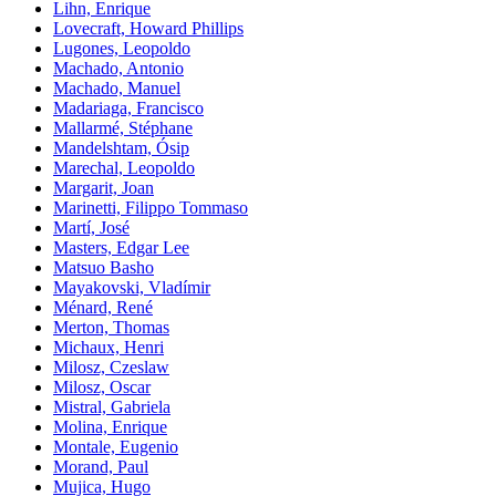
Lihn, Enrique
Lovecraft, Howard Phillips
Lugones, Leopoldo
Machado, Antonio
Machado, Manuel
Madariaga, Francisco
Mallarmé, Stéphane
Mandelshtam, Ósip
Marechal, Leopoldo
Margarit, Joan
Marinetti, Filippo Tommaso
Martí, José
Masters, Edgar Lee
Matsuo Basho
Mayakovski, Vladímir
Ménard, René
Merton, Thomas
Michaux, Henri
Milosz, Czeslaw
Milosz, Oscar
Mistral, Gabriela
Molina, Enrique
Montale, Eugenio
Morand, Paul
Mujica, Hugo