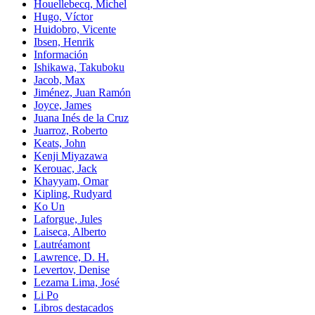
Houellebecq, Michel
Hugo, Víctor
Huidobro, Vicente
Ibsen, Henrik
Información
Ishikawa, Takuboku
Jacob, Max
Jiménez, Juan Ramón
Joyce, James
Juana Inés de la Cruz
Juarroz, Roberto
Keats, John
Kenji Miyazawa
Kerouac, Jack
Khayyam, Omar
Kipling, Rudyard
Ko Un
Laforgue, Jules
Laiseca, Alberto
Lautréamont
Lawrence, D. H.
Levertov, Denise
Lezama Lima, José
Li Po
Libros destacados