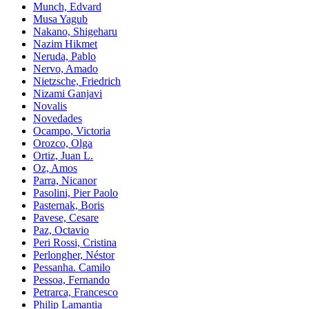
Munch, Edvard
Musa Yagub
Nakano, Shigeharu
Nazim Hikmet
Neruda, Pablo
Nervo, Amado
Nietzsche, Friedrich
Nizami Ganjavi
Novalis
Novedades
Ocampo, Victoria
Orozco, Olga
Ortiz, Juan L.
Oz, Amos
Parra, Nicanor
Pasolini, Pier Paolo
Pasternak, Boris
Pavese, Cesare
Paz, Octavio
Peri Rossi, Cristina
Perlongher, Néstor
Pessanha. Camilo
Pessoa, Fernando
Petrarca, Francesco
Philip Lamantia