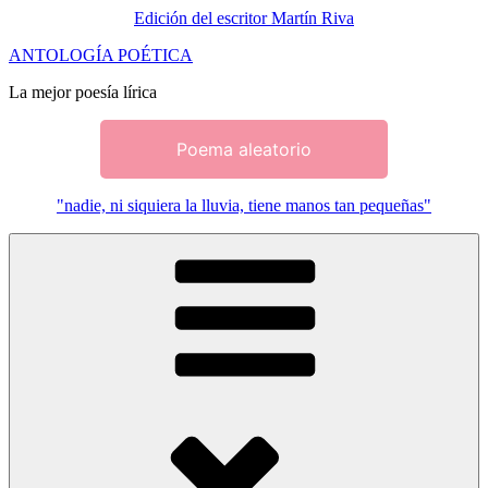
Edición del escritor Martín Riva
Saltar
ANTOLOGÍA POÉTICA
al
La mejor poesía lírica
contenido
Poema aleatorio
"nadie, ni siquiera la lluvia, tiene manos tan pequeñas"