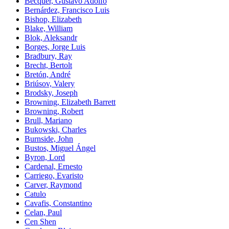
Bécquer, Gustavo Adolfo
Bernárdez, Francisco Luis
Bishop, Elizabeth
Blake, William
Blok, Aleksandr
Borges, Jorge Luis
Bradbury, Ray
Brecht, Bertolt
Bretón, André
Briúsov, Valery
Brodsky, Joseph
Browning, Elizabeth Barrett
Browning, Robert
Brull, Mariano
Bukowski, Charles
Burnside, John
Bustos, Miguel Ángel
Byron, Lord
Cardenal, Ernesto
Carriego, Evaristo
Carver, Raymond
Catulo
Cavafis, Constantino
Celan, Paul
Cen Shen