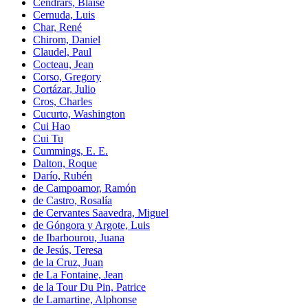
Cendrars, Blaise
Cernuda, Luis
Char, René
Chirom, Daniel
Claudel, Paul
Cocteau, Jean
Corso, Gregory
Cortázar, Julio
Cros, Charles
Cucurto, Washington
Cui Hao
Cui Tu
Cummings, E. E.
Dalton, Roque
Darío, Rubén
de Campoamor, Ramón
de Castro, Rosalía
de Cervantes Saavedra, Miguel
de Góngora y Argote, Luis
de Ibarbourou, Juana
de Jesús, Teresa
de la Cruz, Juan
de La Fontaine, Jean
de la Tour Du Pin, Patrice
de Lamartine, Alphonse