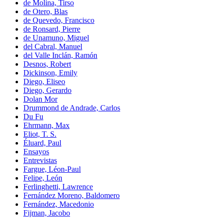
de Molina, Tirso
de Otero, Blas
de Quevedo, Francisco
de Ronsard, Pierre
de Unamuno, Miguel
del Cabral, Manuel
del Valle Inclán, Ramón
Desnos, Robert
Dickinson, Emily
Diego, Eliseo
Diego, Gerardo
Dolan Mor
Drummond de Andrade, Carlos
Du Fu
Ehrmann, Max
Eliot, T. S.
Éluard, Paul
Ensayos
Entrevistas
Fargue, Léon-Paul
Felipe, León
Ferlinghetti, Lawrence
Fernández Moreno, Baldomero
Fernández, Macedonio
Fijman, Jacobo