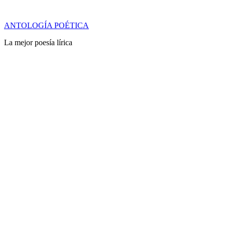
Saltar
ANTOLOGÍA POÉTICA
al
La mejor poesía lírica
contenido