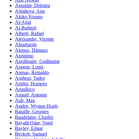
Agustini, Delmira
Ajmátova, Ana
Akiko Yosano
Al-Ajtal
Al-Buhturi
Alberti, Rafael
Aleixandre, Vicente
Almafuerte
Alonso, Dámaso
Anónimo
Apollinaire, Guillaume
Aragon, Louis
Arenas, Reinaldo
Arghezi, Tudor
Aridjis, Homero
Arquíloco
Artaud, Antonin
Aub, Max
Auden, Wystan Hugh
Bataille, Georges
Baudelaire, Charles
Bayatli Odar, Vagif
Bayley, Edgar
Beckett, Samuel