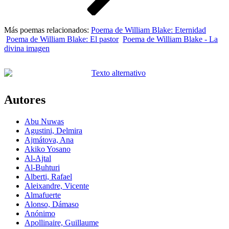
Más poemas relacionados:
Poema de William Blake: Eternidad
Poema de William Blake: El pastor
Poema de William Blake - La
divina imagen
Autores
Abu Nuwas
Agustini, Delmira
Ajmátova, Ana
Akiko Yosano
Al-Ajtal
Al-Buhturi
Alberti, Rafael
Aleixandre, Vicente
Almafuerte
Alonso, Dámaso
Anónimo
Apollinaire, Guillaume