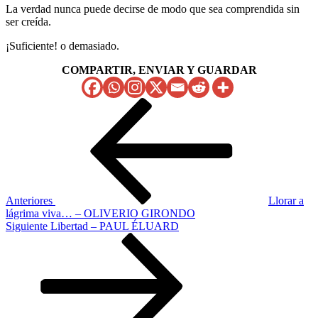
La verdad nunca puede decirse de modo que sea comprendida sin
ser creída.
¡Suficiente! o demasiado.
COMPARTIR, ENVIAR Y GUARDAR
Navegación
Entrada
anterior
de
entradas
Anteriores
Llorar a
lágrima viva… – OLIVERIO GIRONDO
Siguiente
Siguiente
Libertad – PAUL ÉLUARD
entrada