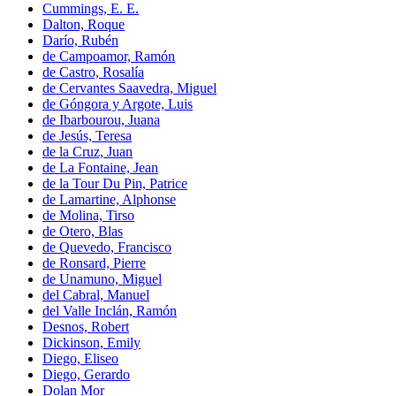
Cummings, E. E.
Dalton, Roque
Darío, Rubén
de Campoamor, Ramón
de Castro, Rosalía
de Cervantes Saavedra, Miguel
de Góngora y Argote, Luis
de Ibarbourou, Juana
de Jesús, Teresa
de la Cruz, Juan
de La Fontaine, Jean
de la Tour Du Pin, Patrice
de Lamartine, Alphonse
de Molina, Tirso
de Otero, Blas
de Quevedo, Francisco
de Ronsard, Pierre
de Unamuno, Miguel
del Cabral, Manuel
del Valle Inclán, Ramón
Desnos, Robert
Dickinson, Emily
Diego, Eliseo
Diego, Gerardo
Dolan Mor