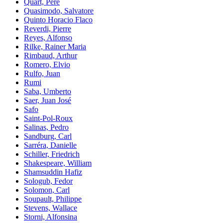
Quart, Pere
Quasimodo, Salvatore
Quinto Horacio Flaco
Reverdi, Pierre
Reyes, Alfonso
Rilke, Rainer Maria
Rimbaud, Arthur
Romero, Elvio
Rulfo, Juan
Rumi
Saba, Umberto
Saer, Juan José
Safo
Saint-Pol-Roux
Salinas, Pedro
Sandburg, Carl
Sarréra, Danielle
Schiller, Friedrich
Shakespeare, William
Shamsuddin Hafiz
Sologub, Fedor
Solomon, Carl
Soupault, Philippe
Stevens, Wallace
Storni, Alfonsina