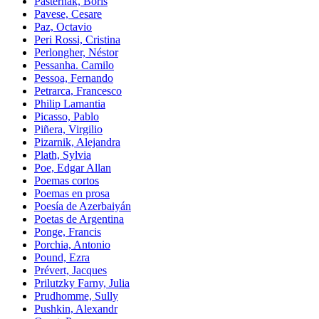
Pasternak, Boris
Pavese, Cesare
Paz, Octavio
Peri Rossi, Cristina
Perlongher, Néstor
Pessanha. Camilo
Pessoa, Fernando
Petrarca, Francesco
Philip Lamantia
Picasso, Pablo
Piñera, Virgilio
Pizarnik, Alejandra
Plath, Sylvia
Poe, Edgar Allan
Poemas cortos
Poemas en prosa
Poesía de Azerbaiyán
Poetas de Argentina
Ponge, Francis
Porchia, Antonio
Pound, Ezra
Prévert, Jacques
Prilutzky Farny, Julia
Prudhomme, Sully
Pushkin, Alexandr