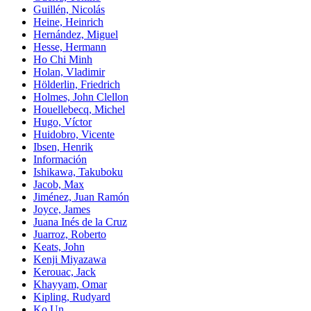
Guillén, Nicolás
Heine, Heinrich
Hernández, Miguel
Hesse, Hermann
Ho Chi Minh
Holan, Vladimir
Hölderlin, Friedrich
Holmes, John Clellon
Houellebecq, Michel
Hugo, Víctor
Huidobro, Vicente
Ibsen, Henrik
Información
Ishikawa, Takuboku
Jacob, Max
Jiménez, Juan Ramón
Joyce, James
Juana Inés de la Cruz
Juarroz, Roberto
Keats, John
Kenji Miyazawa
Kerouac, Jack
Khayyam, Omar
Kipling, Rudyard
Ko Un