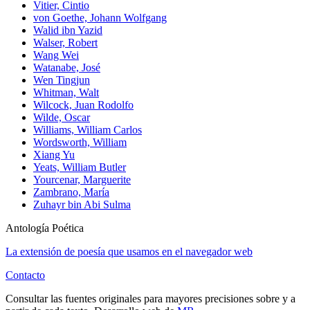
Vitier, Cintio
von Goethe, Johann Wolfgang
Walid ibn Yazid
Walser, Robert
Wang Wei
Watanabe, José
Wen Tingjun
Whitman, Walt
Wilcock, Juan Rodolfo
Wilde, Oscar
Williams, William Carlos
Wordsworth, William
Xiang Yu
Yeats, William Butler
Yourcenar, Marguerite
Zambrano, María
Zuhayr bin Abi Sulma
Antología Poética
La extensión de poesía que usamos en el navegador web
Contacto
Consultar las fuentes originales para mayores precisiones sobre y a