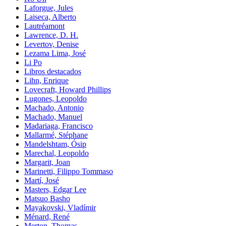
Laforgue, Jules
Laiseca, Alberto
Lautréamont
Lawrence, D. H.
Levertov, Denise
Lezama Lima, José
Li Po
Libros destacados
Lihn, Enrique
Lovecraft, Howard Phillips
Lugones, Leopoldo
Machado, Antonio
Machado, Manuel
Madariaga, Francisco
Mallarmé, Stéphane
Mandelshtam, Ósip
Marechal, Leopoldo
Margarit, Joan
Marinetti, Filippo Tommaso
Martí, José
Masters, Edgar Lee
Matsuo Basho
Mayakovski, Vladímir
Ménard, René
Merton, Thomas