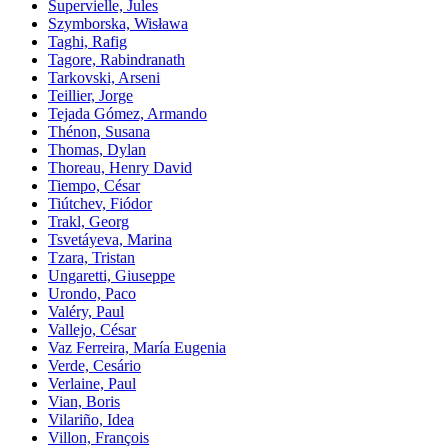
Supervielle, Jules
Szymborska, Wisława
Taghi, Rafig
Tagore, Rabindranath
Tarkovski, Arseni
Teillier, Jorge
Tejada Gómez, Armando
Thénon, Susana
Thomas, Dylan
Thoreau, Henry David
Tiempo, César
Tiútchev, Fiódor
Trakl, Georg
Tsvetáyeva, Marina
Tzara, Tristan
Ungaretti, Giuseppe
Urondo, Paco
Valéry, Paul
Vallejo, César
Vaz Ferreira, María Eugenia
Verde, Cesário
Verlaine, Paul
Vian, Boris
Vilariño, Idea
Villon, François