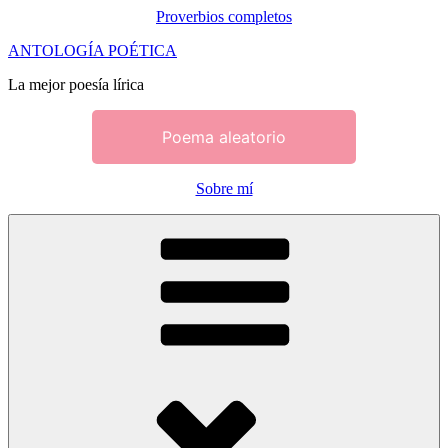
Proverbios completos
Saltar
ANTOLOGÍA POÉTICA
al
La mejor poesía lírica
contenido
Poema aleatorio
Sobre mí