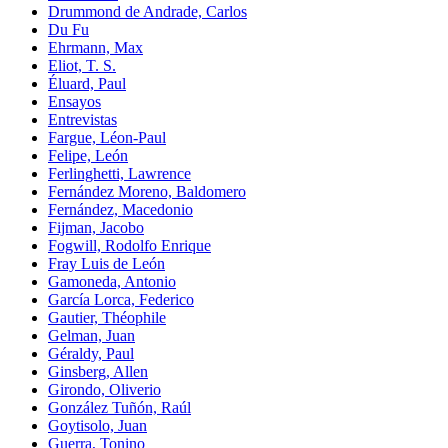
Drummond de Andrade, Carlos
Du Fu
Ehrmann, Max
Eliot, T. S.
Éluard, Paul
Ensayos
Entrevistas
Fargue, Léon-Paul
Felipe, León
Ferlinghetti, Lawrence
Fernández Moreno, Baldomero
Fernández, Macedonio
Fijman, Jacobo
Fogwill, Rodolfo Enrique
Fray Luis de León
Gamoneda, Antonio
García Lorca, Federico
Gautier, Théophile
Gelman, Juan
Géraldy, Paul
Ginsberg, Allen
Girondo, Oliverio
González Tuñón, Raúl
Goytisolo, Juan
Guerra, Tonino