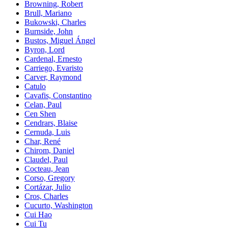
Browning, Robert
Brull, Mariano
Bukowski, Charles
Burnside, John
Bustos, Miguel Ángel
Byron, Lord
Cardenal, Ernesto
Carriego, Evaristo
Carver, Raymond
Catulo
Cavafis, Constantino
Celan, Paul
Cen Shen
Cendrars, Blaise
Cernuda, Luis
Char, René
Chirom, Daniel
Claudel, Paul
Cocteau, Jean
Corso, Gregory
Cortázar, Julio
Cros, Charles
Cucurto, Washington
Cui Hao
Cui Tu