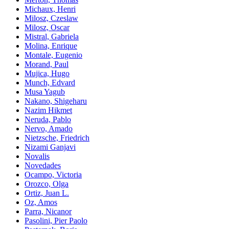
Michaux, Henri
Milosz, Czeslaw
Milosz, Oscar
Mistral, Gabriela
Molina, Enrique
Montale, Eugenio
Morand, Paul
Mujica, Hugo
Munch, Edvard
Musa Yagub
Nakano, Shigeharu
Nazim Hikmet
Neruda, Pablo
Nervo, Amado
Nietzsche, Friedrich
Nizami Ganjavi
Novalis
Novedades
Ocampo, Victoria
Orozco, Olga
Ortiz, Juan L.
Oz, Amos
Parra, Nicanor
Pasolini, Pier Paolo