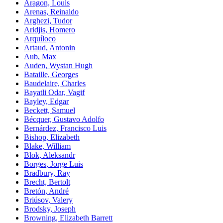
Aragon, Louis
Arenas, Reinaldo
Arghezi, Tudor
Aridjis, Homero
Arquíloco
Artaud, Antonin
Aub, Max
Auden, Wystan Hugh
Bataille, Georges
Baudelaire, Charles
Bayatli Odar, Vagif
Bayley, Edgar
Beckett, Samuel
Bécquer, Gustavo Adolfo
Bernárdez, Francisco Luis
Bishop, Elizabeth
Blake, William
Blok, Aleksandr
Borges, Jorge Luis
Bradbury, Ray
Brecht, Bertolt
Bretón, André
Briúsov, Valery
Brodsky, Joseph
Browning, Elizabeth Barrett