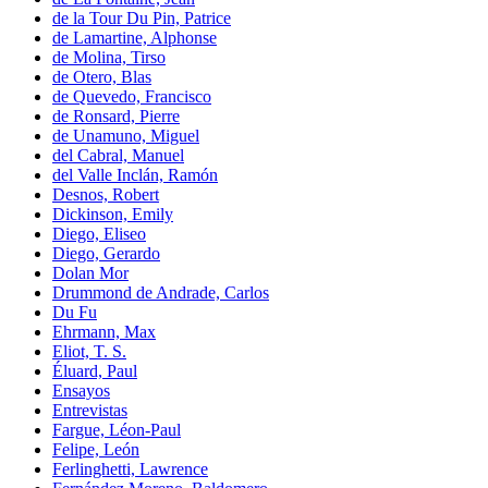
de la Tour Du Pin, Patrice
de Lamartine, Alphonse
de Molina, Tirso
de Otero, Blas
de Quevedo, Francisco
de Ronsard, Pierre
de Unamuno, Miguel
del Cabral, Manuel
del Valle Inclán, Ramón
Desnos, Robert
Dickinson, Emily
Diego, Eliseo
Diego, Gerardo
Dolan Mor
Drummond de Andrade, Carlos
Du Fu
Ehrmann, Max
Eliot, T. S.
Éluard, Paul
Ensayos
Entrevistas
Fargue, Léon-Paul
Felipe, León
Ferlinghetti, Lawrence