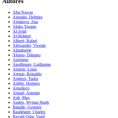
Autores
Abu Nuwas
Agustini, Delmira
Ajmátova, Ana
Akiko Yosano
Al-Ajtal
Al-Buhturi
Alberti, Rafael
Aleixandre, Vicente
Almafuerte
Alonso, Dámaso
Anónimo
Apollinaire, Guillaume
Aragon, Louis
Arenas, Reinaldo
Arghezi, Tudor
Aridjis, Homero
Arquíloco
Artaud, Antonin
Aub, Max
Auden, Wystan Hugh
Bataille, Georges
Baudelaire, Charles
Bayatli Odar, Vagif