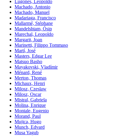
Lugones, Leopoldo
Machado, Antonio
Machado, Manuel
Madariaga, Francisco
Mallarmé, Stéphane
Mandelshtam, Ósip
Marechal, Leopoldo
Margarit, Joan
Marinetti, Filippo Tommaso
Martí, José
Masters, Edgar Lee
Matsuo Basho
Mayakovski, Vladímir
Ménard, René
Merton, Thomas
Michaux, Henri
Milosz, Czeslaw
Milosz, Oscar
Mistral, Gabriela
Molina, Enrique
Montale, Eugenio
Morand, Paul
Mujica, Hugo
Munch, Edvard
Musa Yagub