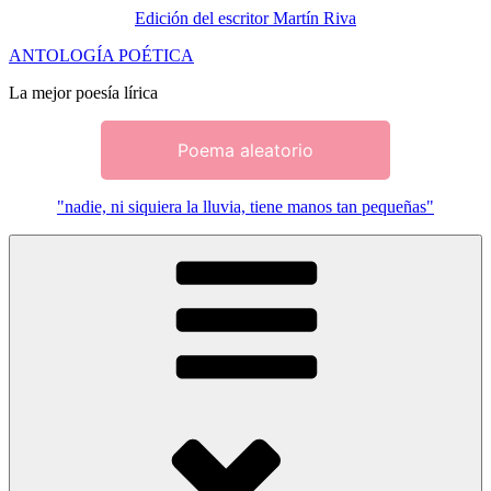
Edición del escritor Martín Riva
Saltar
ANTOLOGÍA POÉTICA
al
La mejor poesía lírica
contenido
Poema aleatorio
"nadie, ni siquiera la lluvia, tiene manos tan pequeñas"