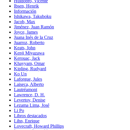
Huidobro, Vicente
Ibsen, Henrik
Información
Ishikawa, Takuboku
Jacob, Max
Jiménez, Juan Ramón
Joyce, James
Juana Inés de la Cruz
Juarroz, Roberto
Keats, John
Kenji Miyazawa
Kerouac, Jack
Khayyam, Omar
Kipling, Rudyard
Ko Un
Laforgue, Jules
Laiseca, Alberto
Lautréamont
Lawrence, D. H.
Levertov, Denise
Lezama Lima, José
Li Po
Libros destacados
Lihn, Enrique
Lovecraft, Howard Phillips