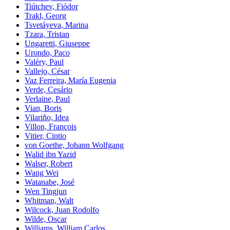
Tiútchev, Fiódor
Trakl, Georg
Tsvetáyeva, Marina
Tzara, Tristan
Ungaretti, Giuseppe
Urondo, Paco
Valéry, Paul
Vallejo, César
Vaz Ferreira, María Eugenia
Verde, Cesário
Verlaine, Paul
Vian, Boris
Vilariño, Idea
Villon, François
Vitier, Cintio
von Goethe, Johann Wolfgang
Walid ibn Yazid
Walser, Robert
Wang Wei
Watanabe, José
Wen Tingjun
Whitman, Walt
Wilcock, Juan Rodolfo
Wilde, Oscar
Williams, William Carlos