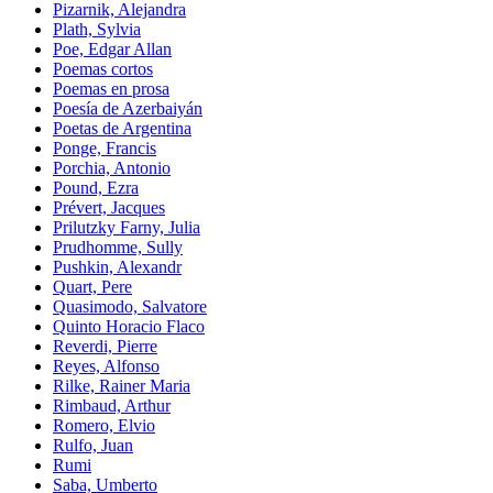
Pizarnik, Alejandra
Plath, Sylvia
Poe, Edgar Allan
Poemas cortos
Poemas en prosa
Poesía de Azerbaiyán
Poetas de Argentina
Ponge, Francis
Porchia, Antonio
Pound, Ezra
Prévert, Jacques
Prilutzky Farny, Julia
Prudhomme, Sully
Pushkin, Alexandr
Quart, Pere
Quasimodo, Salvatore
Quinto Horacio Flaco
Reverdi, Pierre
Reyes, Alfonso
Rilke, Rainer Maria
Rimbaud, Arthur
Romero, Elvio
Rulfo, Juan
Rumi
Saba, Umberto