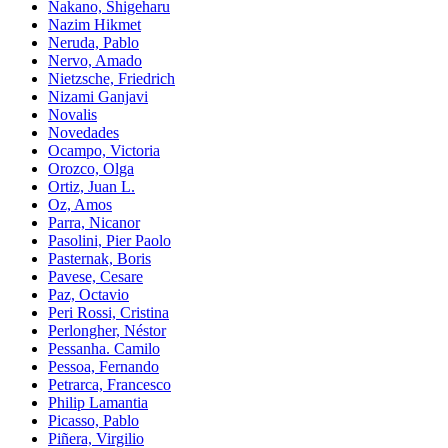
Nakano, Shigeharu
Nazim Hikmet
Neruda, Pablo
Nervo, Amado
Nietzsche, Friedrich
Nizami Ganjavi
Novalis
Novedades
Ocampo, Victoria
Orozco, Olga
Ortiz, Juan L.
Oz, Amos
Parra, Nicanor
Pasolini, Pier Paolo
Pasternak, Boris
Pavese, Cesare
Paz, Octavio
Peri Rossi, Cristina
Perlongher, Néstor
Pessanha. Camilo
Pessoa, Fernando
Petrarca, Francesco
Philip Lamantia
Picasso, Pablo
Piñera, Virgilio