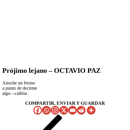
Prójimo lejano – OCTAVIO PAZ
Anoche un fresno
a punto de decirme
algo—callóse.
COMPARTIR, ENVIAR Y GUARDAR
Navegación
Entrada
anterior
de