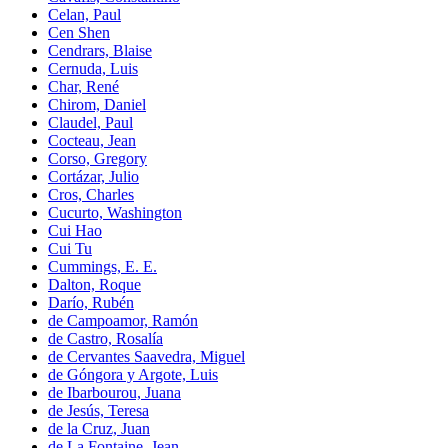
Celan, Paul
Cen Shen
Cendrars, Blaise
Cernuda, Luis
Char, René
Chirom, Daniel
Claudel, Paul
Cocteau, Jean
Corso, Gregory
Cortázar, Julio
Cros, Charles
Cucurto, Washington
Cui Hao
Cui Tu
Cummings, E. E.
Dalton, Roque
Darío, Rubén
de Campoamor, Ramón
de Castro, Rosalía
de Cervantes Saavedra, Miguel
de Góngora y Argote, Luis
de Ibarbourou, Juana
de Jesús, Teresa
de la Cruz, Juan
de La Fontaine, Jean