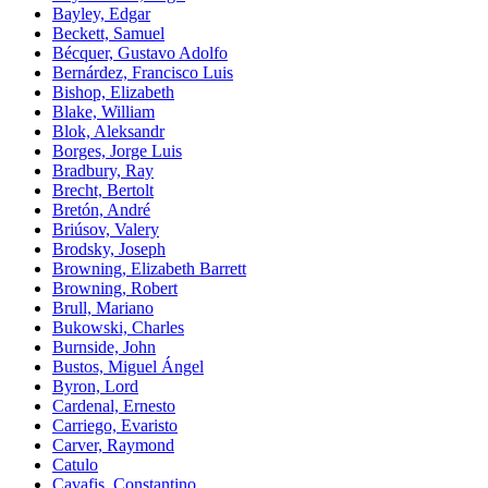
Bayley, Edgar
Beckett, Samuel
Bécquer, Gustavo Adolfo
Bernárdez, Francisco Luis
Bishop, Elizabeth
Blake, William
Blok, Aleksandr
Borges, Jorge Luis
Bradbury, Ray
Brecht, Bertolt
Bretón, André
Briúsov, Valery
Brodsky, Joseph
Browning, Elizabeth Barrett
Browning, Robert
Brull, Mariano
Bukowski, Charles
Burnside, John
Bustos, Miguel Ángel
Byron, Lord
Cardenal, Ernesto
Carriego, Evaristo
Carver, Raymond
Catulo
Cavafis, Constantino