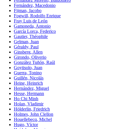
Fernández Moreno, Baldomero
Fernández, Macedonio
Fijman, Jacobo
Fogwill, Rodolfo Enrique
Fray Luis de León
Gamoneda, Antonio
García Lorca, Federico
Gautier, Théophile
Gelman, Juan
Géraldy, Paul
Ginsberg, Allen
Girondo, Oliverio
González Tuñón, Raúl
Goytisolo, Juan
Guerra, Tonino
Guillén, Nicolás
Heine, Heinrich
Hernández, Miguel
Hesse, Hermann
Ho Chi Minh
Holan, Vladimir
Hölderlin, Friedrich
Holmes, John Clellon
Houellebecq, Michel
Hugo, Víctor