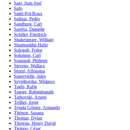
Saer, Juan José
Safo
Saint-Pol-Roux
Salinas, Pedro
Sandburg, Carl
Sarréra, Danielle
Schiller, Friedrich
Shakespeare, William
Shamsuddin Hafiz
Sologub, Fedor
Solomon, Carl
Soupault, Philippe
Stevens, Wallace
Storni, Alfonsina
Supervielle, Jules
Szymborska, Wisława
Taghi, Rafig
Tagore, Rabindranath
Tarkovski, Arseni
Teillier, Jorge
Tejada Gómez, Armando
Thénon, Susana
Thomas, Dylan
Thoreau, Henry David
Tiempo, César