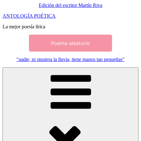
Edición del escritor Martín Riva
Saltar
ANTOLOGÍA POÉTICA
al
La mejor poesía lírica
contenido
Poema aleatorio
"nadie, ni siquiera la lluvia, tiene manos tan pequeñas"