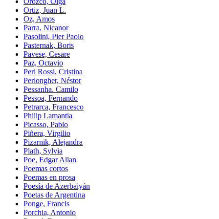
Orozco, Olga
Ortiz, Juan L.
Oz, Amos
Parra, Nicanor
Pasolini, Pier Paolo
Pasternak, Boris
Pavese, Cesare
Paz, Octavio
Peri Rossi, Cristina
Perlongher, Néstor
Pessanha. Camilo
Pessoa, Fernando
Petrarca, Francesco
Philip Lamantia
Picasso, Pablo
Piñera, Virgilio
Pizarnik, Alejandra
Plath, Sylvia
Poe, Edgar Allan
Poemas cortos
Poemas en prosa
Poesía de Azerbaiyán
Poetas de Argentina
Ponge, Francis
Porchia, Antonio