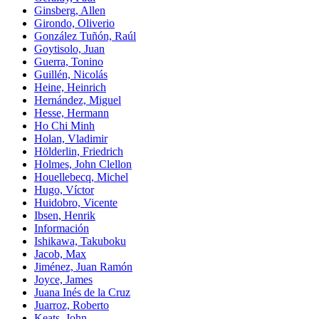
Ginsberg, Allen
Girondo, Oliverio
González Tuñón, Raúl
Goytisolo, Juan
Guerra, Tonino
Guillén, Nicolás
Heine, Heinrich
Hernández, Miguel
Hesse, Hermann
Ho Chi Minh
Holan, Vladimir
Hölderlin, Friedrich
Holmes, John Clellon
Houellebecq, Michel
Hugo, Víctor
Huidobro, Vicente
Ibsen, Henrik
Información
Ishikawa, Takuboku
Jacob, Max
Jiménez, Juan Ramón
Joyce, James
Juana Inés de la Cruz
Juarroz, Roberto
Keats, John