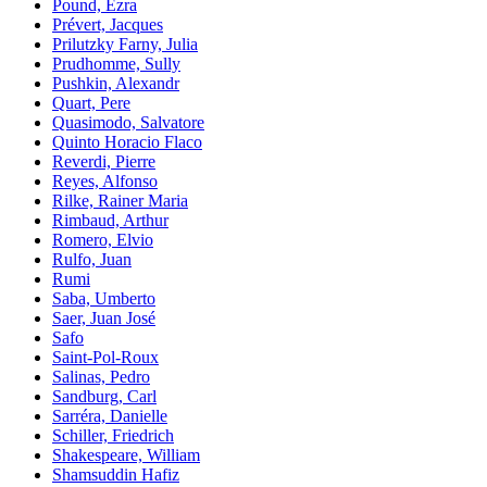
Pound, Ezra
Prévert, Jacques
Prilutzky Farny, Julia
Prudhomme, Sully
Pushkin, Alexandr
Quart, Pere
Quasimodo, Salvatore
Quinto Horacio Flaco
Reverdi, Pierre
Reyes, Alfonso
Rilke, Rainer Maria
Rimbaud, Arthur
Romero, Elvio
Rulfo, Juan
Rumi
Saba, Umberto
Saer, Juan José
Safo
Saint-Pol-Roux
Salinas, Pedro
Sandburg, Carl
Sarréra, Danielle
Schiller, Friedrich
Shakespeare, William
Shamsuddin Hafiz