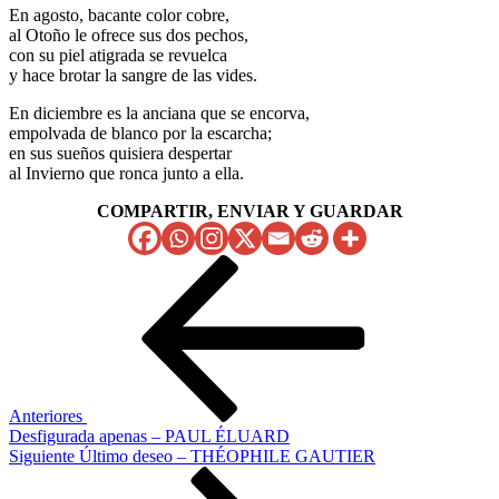
En agosto, bacante color cobre,
al Otoño le ofrece sus dos pechos,
con su piel atigrada se revuelca
y hace brotar la sangre de las vides.
En diciembre es la anciana que se encorva,
empolvada de blanco por la escarcha;
en sus sueños quisiera despertar
al Invierno que ronca junto a ella.
COMPARTIR, ENVIAR Y GUARDAR
Navegación
Entrada
anterior
de
entradas
Anteriores
Desfigurada apenas – PAUL ÉLUARD
Siguiente
Siguiente
Último deseo – THÉOPHILE GAUTIER
entrada