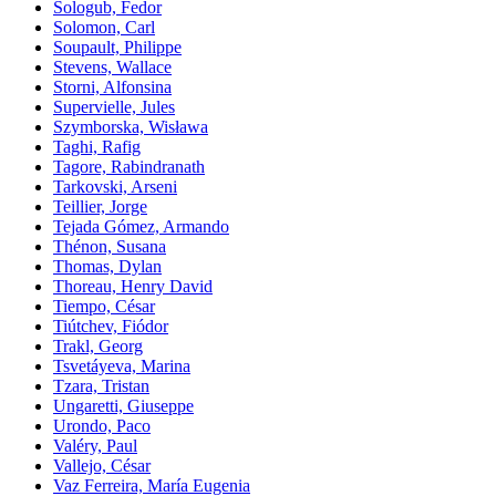
Sologub, Fedor
Solomon, Carl
Soupault, Philippe
Stevens, Wallace
Storni, Alfonsina
Supervielle, Jules
Szymborska, Wisława
Taghi, Rafig
Tagore, Rabindranath
Tarkovski, Arseni
Teillier, Jorge
Tejada Gómez, Armando
Thénon, Susana
Thomas, Dylan
Thoreau, Henry David
Tiempo, César
Tiútchev, Fiódor
Trakl, Georg
Tsvetáyeva, Marina
Tzara, Tristan
Ungaretti, Giuseppe
Urondo, Paco
Valéry, Paul
Vallejo, César
Vaz Ferreira, María Eugenia