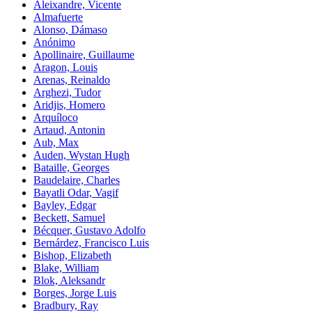
Aleixandre, Vicente
Almafuerte
Alonso, Dámaso
Anónimo
Apollinaire, Guillaume
Aragon, Louis
Arenas, Reinaldo
Arghezi, Tudor
Aridjis, Homero
Arquíloco
Artaud, Antonin
Aub, Max
Auden, Wystan Hugh
Bataille, Georges
Baudelaire, Charles
Bayatli Odar, Vagif
Bayley, Edgar
Beckett, Samuel
Bécquer, Gustavo Adolfo
Bernárdez, Francisco Luis
Bishop, Elizabeth
Blake, William
Blok, Aleksandr
Borges, Jorge Luis
Bradbury, Ray