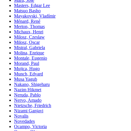
Martí, José
Masters, Edgar Lee
Matsuo Basho
Mayakovski, Vladímir
Ménard, René
Merton, Thomas
Michaux, Henri
Milosz, Czeslaw
Milosz, Oscar
Mistral, Gabriela
Molina, Enrique
Montale, Eugenio
Morand, Paul
Mujica, Hugo
Munch, Edvard
Musa Yagub
Nakano, Shigeharu
Nazim Hikmet
Neruda, Pablo
Nervo, Amado
Nietzsche, Friedrich
Nizami Ganjavi
Novalis
Novedades
Ocampo, Victoria