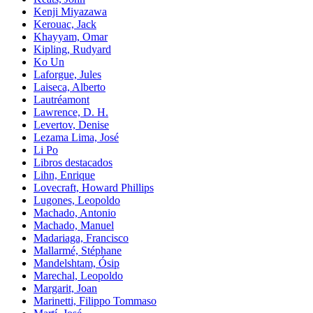
Kenji Miyazawa
Kerouac, Jack
Khayyam, Omar
Kipling, Rudyard
Ko Un
Laforgue, Jules
Laiseca, Alberto
Lautréamont
Lawrence, D. H.
Levertov, Denise
Lezama Lima, José
Li Po
Libros destacados
Lihn, Enrique
Lovecraft, Howard Phillips
Lugones, Leopoldo
Machado, Antonio
Machado, Manuel
Madariaga, Francisco
Mallarmé, Stéphane
Mandelshtam, Ósip
Marechal, Leopoldo
Margarit, Joan
Marinetti, Filippo Tommaso