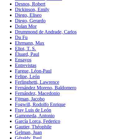
Desnos, Robert
Dickinson, Emily
Diego, Eliseo
Diego, Gerardo
Dolan Mor
Drummond de Andrade, Carlos
Du Fu
Ehrmann, Max
Eliot, T. S.
Éluard, Paul
Ensayos
Entrevistas
Fargue, Léon-Paul
Felipe, León
Ferlinghetti, Lawrence
Fernández Moreno, Baldomero
Fernández, Macedonio
Fijman, Jacobo
Fogwill, Rodolfo Enrique
Fray Luis de León
Gamoneda, Antonio
García Lorca, Federico
Gautier, Théophile
Gelman, Juan
Géraldy, Paul