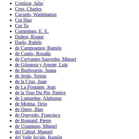
Cortázar, Julio
Cros, Charles
Cucurto, Washington
Cui Hao
Cui Tu
Cummings, E. E.
Dalton, Roque
Darío, Rubén
de Campoamor, Ramón
de Castro, Rosalía
de Cervantes Saavedra, Miguel
de Góngora y Argote, Luis
de Ibarbourou, Juana
de Jesús, Teresa
de la Cruz, Juan
de La Fontaine, Jean
de la Tour Du Pin, Patrice
de Lamartine, Alphonse
de Molina, Tirso
de Otero, Blas
de Quevedo, Francisco
de Ronsard, Pierre
de Unamuno, Miguel
del Cabral, Manuel
del Valle Inclán, Ramón