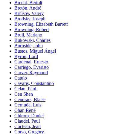
Brecht, Bertolt
Bretón, André
Briúsov, Valery
Brodsky, Joseph
Browning, Elizabeth Barrett
Browning, Robert
Brull, Mariano
Bukowski, Charles
Burnside, John
Bustos, Miguel Ángel
Byron, Lord
Cardenal, Ernesto
Carriego, Evaristo
Carver, Raymond
Catulo
Cavafis, Constantino
Celan, Paul
Cen Shen
Cendrars, Blaise
Cernuda, Luis
Char, René
Chirom, Daniel
Claudel, Paul
Cocteau, Jean
Corso, Gregory