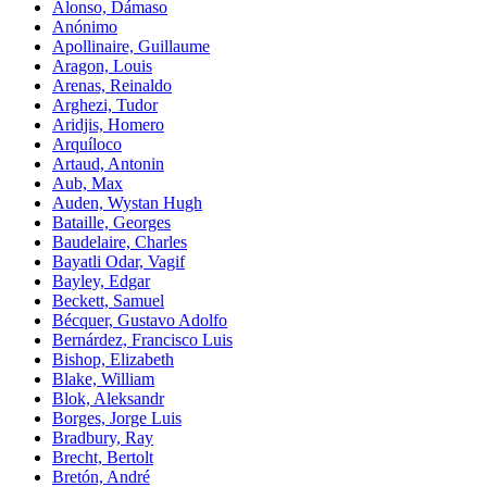
Alonso, Dámaso
Anónimo
Apollinaire, Guillaume
Aragon, Louis
Arenas, Reinaldo
Arghezi, Tudor
Aridjis, Homero
Arquíloco
Artaud, Antonin
Aub, Max
Auden, Wystan Hugh
Bataille, Georges
Baudelaire, Charles
Bayatli Odar, Vagif
Bayley, Edgar
Beckett, Samuel
Bécquer, Gustavo Adolfo
Bernárdez, Francisco Luis
Bishop, Elizabeth
Blake, William
Blok, Aleksandr
Borges, Jorge Luis
Bradbury, Ray
Brecht, Bertolt
Bretón, André