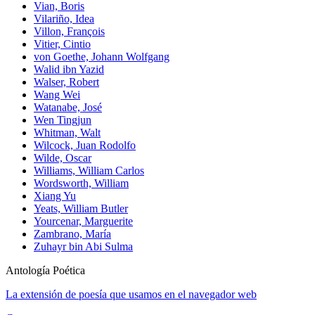
Vian, Boris
Vilariño, Idea
Villon, François
Vitier, Cintio
von Goethe, Johann Wolfgang
Walid ibn Yazid
Walser, Robert
Wang Wei
Watanabe, José
Wen Tingjun
Whitman, Walt
Wilcock, Juan Rodolfo
Wilde, Oscar
Williams, William Carlos
Wordsworth, William
Xiang Yu
Yeats, William Butler
Yourcenar, Marguerite
Zambrano, María
Zuhayr bin Abi Sulma
Antología Poética
La extensión de poesía que usamos en el navegador web