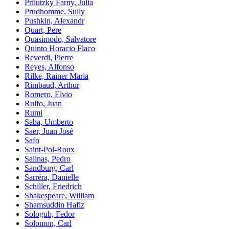
Prilutzky Farny, Julia
Prudhomme, Sully
Pushkin, Alexandr
Quart, Pere
Quasimodo, Salvatore
Quinto Horacio Flaco
Reverdi, Pierre
Reyes, Alfonso
Rilke, Rainer Maria
Rimbaud, Arthur
Romero, Elvio
Rulfo, Juan
Rumi
Saba, Umberto
Saer, Juan José
Safo
Saint-Pol-Roux
Salinas, Pedro
Sandburg, Carl
Sarréra, Danielle
Schiller, Friedrich
Shakespeare, William
Shamsuddin Hafiz
Sologub, Fedor
Solomon, Carl