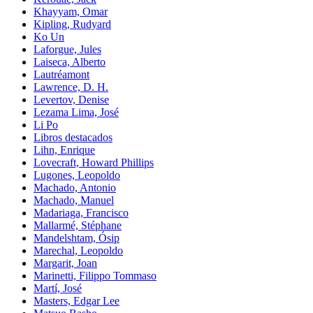
Khayyam, Omar
Kipling, Rudyard
Ko Un
Laforgue, Jules
Laiseca, Alberto
Lautréamont
Lawrence, D. H.
Levertov, Denise
Lezama Lima, José
Li Po
Libros destacados
Lihn, Enrique
Lovecraft, Howard Phillips
Lugones, Leopoldo
Machado, Antonio
Machado, Manuel
Madariaga, Francisco
Mallarmé, Stéphane
Mandelshtam, Ósip
Marechal, Leopoldo
Margarit, Joan
Marinetti, Filippo Tommaso
Martí, José
Masters, Edgar Lee