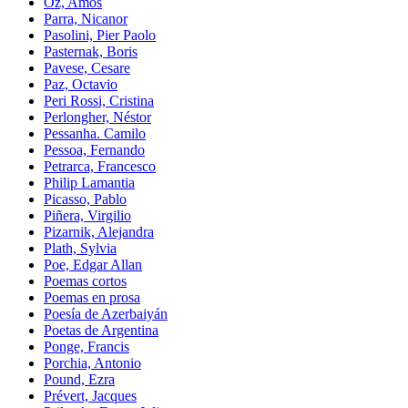
Oz, Amos
Parra, Nicanor
Pasolini, Pier Paolo
Pasternak, Boris
Pavese, Cesare
Paz, Octavio
Peri Rossi, Cristina
Perlongher, Néstor
Pessanha. Camilo
Pessoa, Fernando
Petrarca, Francesco
Philip Lamantia
Picasso, Pablo
Piñera, Virgilio
Pizarnik, Alejandra
Plath, Sylvia
Poe, Edgar Allan
Poemas cortos
Poemas en prosa
Poesía de Azerbaiyán
Poetas de Argentina
Ponge, Francis
Porchia, Antonio
Pound, Ezra
Prévert, Jacques