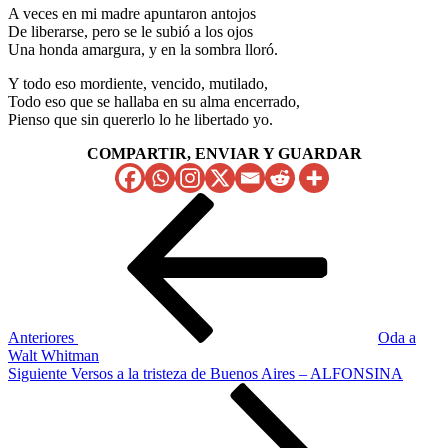
A veces en mi madre apuntaron antojos
De liberarse, pero se le subió a los ojos
Una honda amargura, y en la sombra lloró.
Y todo eso mordiente, vencido, mutilado,
Todo eso que se hallaba en su alma encerrado,
Pienso que sin quererlo lo he libertado yo.
COMPARTIR, ENVIAR Y GUARDAR
Navegación
Entrada
anterior
de
entradas
Anteriores
Oda a
Walt Whitman
Siguiente
Siguiente
Versos a la tristeza de Buenos Aires – ALFONSINA
entrada