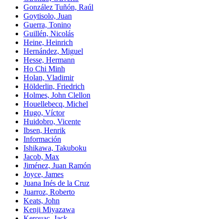
González Tuñón, Raúl
Goytisolo, Juan
Guerra, Tonino
Guillén, Nicolás
Heine, Heinrich
Hernández, Miguel
Hesse, Hermann
Ho Chi Minh
Holan, Vladimir
Hölderlin, Friedrich
Holmes, John Clellon
Houellebecq, Michel
Hugo, Víctor
Huidobro, Vicente
Ibsen, Henrik
Información
Ishikawa, Takuboku
Jacob, Max
Jiménez, Juan Ramón
Joyce, James
Juana Inés de la Cruz
Juarroz, Roberto
Keats, John
Kenji Miyazawa
Kerouac, Jack