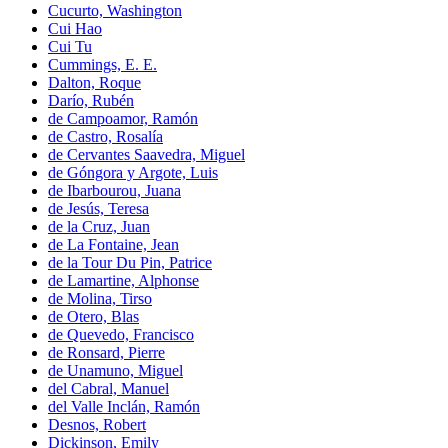
Cucurto, Washington
Cui Hao
Cui Tu
Cummings, E. E.
Dalton, Roque
Darío, Rubén
de Campoamor, Ramón
de Castro, Rosalía
de Cervantes Saavedra, Miguel
de Góngora y Argote, Luis
de Ibarbourou, Juana
de Jesús, Teresa
de la Cruz, Juan
de La Fontaine, Jean
de la Tour Du Pin, Patrice
de Lamartine, Alphonse
de Molina, Tirso
de Otero, Blas
de Quevedo, Francisco
de Ronsard, Pierre
de Unamuno, Miguel
del Cabral, Manuel
del Valle Inclán, Ramón
Desnos, Robert
Dickinson, Emily