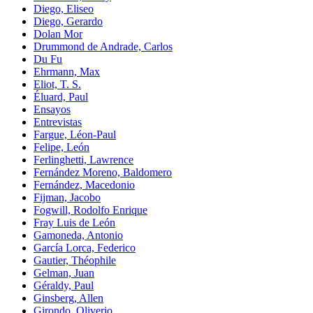
Diego, Eliseo
Diego, Gerardo
Dolan Mor
Drummond de Andrade, Carlos
Du Fu
Ehrmann, Max
Eliot, T. S.
Éluard, Paul
Ensayos
Entrevistas
Fargue, Léon-Paul
Felipe, León
Ferlinghetti, Lawrence
Fernández Moreno, Baldomero
Fernández, Macedonio
Fijman, Jacobo
Fogwill, Rodolfo Enrique
Fray Luis de León
Gamoneda, Antonio
García Lorca, Federico
Gautier, Théophile
Gelman, Juan
Géraldy, Paul
Ginsberg, Allen
Girondo, Oliverio