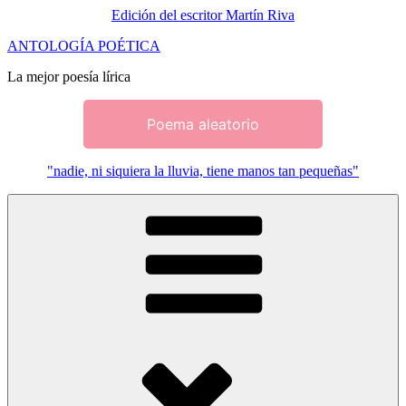
Edición del escritor Martín Riva
Saltar
ANTOLOGÍA POÉTICA
al
La mejor poesía lírica
contenido
Poema aleatorio
"nadie, ni siquiera la lluvia, tiene manos tan pequeñas"