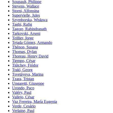
Soupault, Philippe
Stevens, Wallace
Storni, Alfonsina
Supervielle, Jules
Szymborska, Wisława
Taghi, Rafig
Tagore, Rabindranath
Tarkovski, Arseni
Teillier, Jorge
Tejada Gómez, Armando
Thénon, Susana
Thomas, Dylan
Thoreau, Henry David
Tiempo, César
Tiútchev, Fiódor
Trakl, Georg
Tsvetáyeva, Marina
Tzara, Tristan
Ungaretti, Giuseppe
Urondo, Paco
Valéry, Paul
Vallejo, César
Vaz Ferreira, María Eugenia
Verde, Cesário
Verlaine, Paul