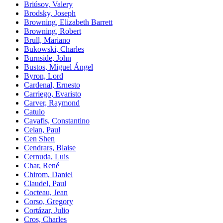
Briúsov, Valery
Brodsky, Joseph
Browning, Elizabeth Barrett
Browning, Robert
Brull, Mariano
Bukowski, Charles
Burnside, John
Bustos, Miguel Ángel
Byron, Lord
Cardenal, Ernesto
Carriego, Evaristo
Carver, Raymond
Catulo
Cavafis, Constantino
Celan, Paul
Cen Shen
Cendrars, Blaise
Cernuda, Luis
Char, René
Chirom, Daniel
Claudel, Paul
Cocteau, Jean
Corso, Gregory
Cortázar, Julio
Cros, Charles