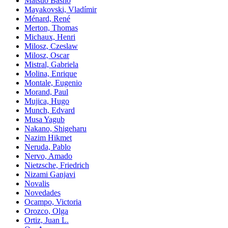
Matsuo Basho
Mayakovski, Vladímir
Ménard, René
Merton, Thomas
Michaux, Henri
Milosz, Czeslaw
Milosz, Oscar
Mistral, Gabriela
Molina, Enrique
Montale, Eugenio
Morand, Paul
Mujica, Hugo
Munch, Edvard
Musa Yagub
Nakano, Shigeharu
Nazim Hikmet
Neruda, Pablo
Nervo, Amado
Nietzsche, Friedrich
Nizami Ganjavi
Novalis
Novedades
Ocampo, Victoria
Orozco, Olga
Ortiz, Juan L.