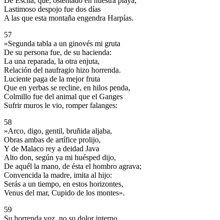
De Escila, que, ostentado en nuestra playa,
Lastimoso despojo fue dos días
A las que esta montaña engendra Harpías.
57
»Segunda tabla a un ginovés mi gruta
De su persona fue, de su hacienda:
La una reparada, la otra enjuta,
Relación del naufragio hizo horrenda.
Luciente paga de la mejor fruta
Que en yerbas se recline, en hilos penda,
Colmillo fue del animal que el Ganges
Sufrir muros le vio, romper falanges:
58
»Arco, digo, gentil, bruñida aljaba,
Obras ambas de artífice prolijo,
Y de Malaco rey a deidad Java
Alto don, según ya mi huésped dijo,
De aquél la mano, de ésta el hombro agrava;
Convencida la madre, imita al hijo:
Serás a un tiempo, en estos horizontes,
Venus del mar, Cupido de los montes».
59
Su horrenda voz, no su dolor interno