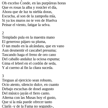
Oh excelso Conde, en las purpúreas horas
Que es rosas la alba y rosicler el día,
Ahora que de luz tu niebla doras,
Escucha, al son de la zampoña mía,
Si ya los muros no te ven de Huelva
Peinar el viento, fatigar la selva.
2
Templado pula en la maestra mano
El generoso pájaro su pluma,
O tan mudo en la alcándara, que en vano
Aun desmentir el cascabel presuma;
Tascando haga el freno de oro cano
Del caballo andaluz la ociosa espuma;
Gima el lebrel en el cordón de seda,
Y al cuerno al fin la cítara suceda.
3
Treguas al ejercicio sean robusto,
Ocio atento, silencio dulce, en cuanto
Debajo escuchas de dosel augusto
Del músico jayán el fiero canto.
Alterna con las Musas hoy el gusto,
Que si la mía puede ofrecer tanto
Clarín -y de la Fama no segundo-,