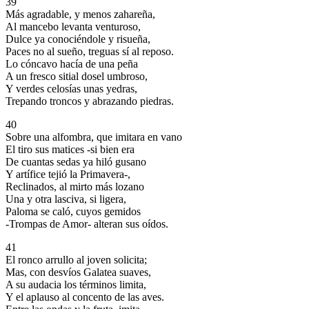
39
Más agradable, y menos zahareña,
Al mancebo levanta venturoso,
Dulce ya conociéndole y risueña,
Paces no al sueño, treguas sí al reposo.
Lo cóncavo hacía de una peña
A un fresco sitial dosel umbroso,
Y verdes celosías unas yedras,
Trepando troncos y abrazando piedras.
40
Sobre una alfombra, que imitara en vano
El tiro sus matices -si bien era
De cuantas sedas ya hiló gusano
Y artífice tejió la Primavera-,
Reclinados, al mirto más lozano
Una y otra lasciva, si ligera,
Paloma se caló, cuyos gemidos
-Trompas de Amor- alteran sus oídos.
41
El ronco arrullo al joven solicita;
Mas, con desvíos Galatea suaves,
A su audacia los términos limita,
Y el aplauso al concento de las aves.