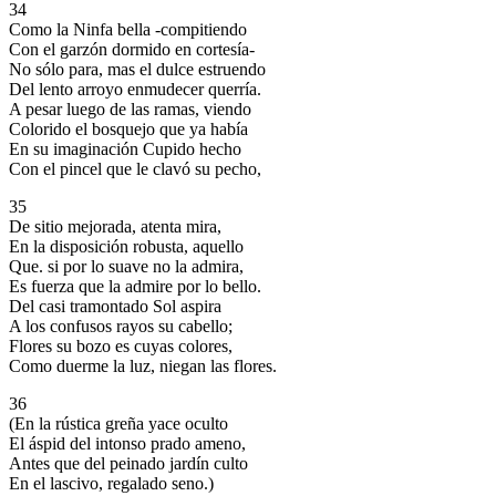
34
Como la Ninfa bella -compitiendo
Con el garzón dormido en cortesía-
No sólo para, mas el dulce estruendo
Del lento arroyo enmudecer querría.
A pesar luego de las ramas, viendo
Colorido el bosquejo que ya había
En su imaginación Cupido hecho
Con el pincel que le clavó su pecho,
35
De sitio mejorada, atenta mira,
En la disposición robusta, aquello
Que. si por lo suave no la admira,
Es fuerza que la admire por lo bello.
Del casi tramontado Sol aspira
A los confusos rayos su cabello;
Flores su bozo es cuyas colores,
Como duerme la luz, niegan las flores.
36
(En la rústica greña yace oculto
El áspid del intonso prado ameno,
Antes que del peinado jardín culto
En el lascivo, regalado seno.)