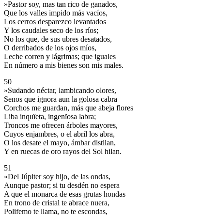
»Pastor soy, mas tan rico de ganados,
Que los valles impido más vacíos,
Los cerros desparezco levantados
Y los caudales seco de los ríos;
No los que, de sus ubres desatados,
O derribados de los ojos míos,
Leche corren y lágrimas; que iguales
En número a mis bienes son mis males.
50
»Sudando néctar, lambicando olores,
Senos que ignora aun la golosa cabra
Corchos me guardan, más que abeja flores
Liba inquïeta, ingenïosa labra;
Troncos me ofrecen árboles mayores,
Cuyos enjambres, o el abril los abra,
O los desate el mayo, ámbar distilan,
Y en ruecas de oro rayos del Sol hilan.
51
»Del Júpiter soy hijo, de las ondas,
Aunque pastor; si tu desdén no espera
A que el monarca de esas grutas hondas
En trono de cristal te abrace nuera,
Polifemo te llama, no te escondas,