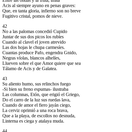
Entre las ondas y la fruta, imita
Acis al siempre ayuno en penas graves:
Que, en tanta gloria, infierno son no breve
Fugitivo cristal, pomos de nieve.
42
No a las palomas concedió Cupido
Juntar de sus dos picos los rubíes
Cuando al clavel el joven atrevido
Las dos hojas le chupa carmesíes.
Cuantas produce Pafo, engendra Gnido,
Negras víolas, blancos alhelíes,
Llueven sobre el que Amor quiere que sea
Tálamo de Acis y de Galatea.
43
Su aliento humo, sus relinchos fuego
-Si bien su freno espumas- ilustraba
Las columnas, Etón, que erigió el Griego,
Do el carro de la luz sus ruedas lava,
Cuando de amor el fiero jayán ciego,
La cerviz oprimió a una roca brava,
Que a la playa, de escollos no desnuda,
Linterna es ciega y atalaya muda.
44