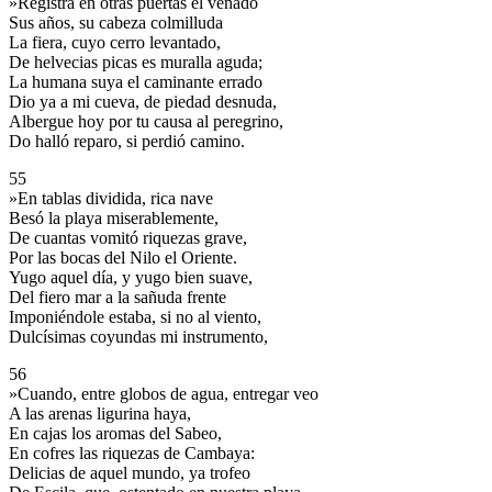
»Registra en otras puertas el venado
Sus años, su cabeza colmilluda
La fiera, cuyo cerro levantado,
De helvecias picas es muralla aguda;
La humana suya el caminante errado
Dio ya a mi cueva, de piedad desnuda,
Albergue hoy por tu causa al peregrino,
Do halló reparo, si perdió camino.
55
»En tablas dividida, rica nave
Besó la playa miserablemente,
De cuantas vomitó riquezas grave,
Por las bocas del Nilo el Oriente.
Yugo aquel día, y yugo bien suave,
Del fiero mar a la sañuda frente
Imponiéndole estaba, si no al viento,
Dulcísimas coyundas mi instrumento,
56
»Cuando, entre globos de agua, entregar veo
A las arenas ligurina haya,
En cajas los aromas del Sabeo,
En cofres las riquezas de Cambaya:
Delicias de aquel mundo, ya trofeo