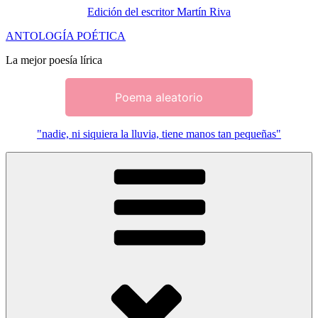
Edición del escritor Martín Riva
Saltar
ANTOLOGÍA POÉTICA
al
La mejor poesía lírica
contenido
Poema aleatorio
"nadie, ni siquiera la lluvia, tiene manos tan pequeñas"