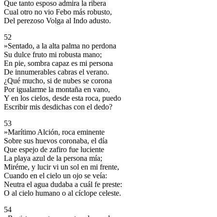
Que tanto esposo admira la ribera
Cual otro no vio Febo más robusto,
Del perezoso Volga al Indo adusto.
52
»Sentado, a la alta palma no perdona
Su dulce fruto mi robusta mano;
En pie, sombra capaz es mi persona
De innumerables cabras el verano.
¿Qué mucho, si de nubes se corona
Por igualarme la montaña en vano,
Y en los cielos, desde esta roca, puedo
Escribir mis desdichas con el dedo?
53
»Marítimo Alción, roca eminente
Sobre sus huevos coronaba, el día
Que espejo de zafiro fue luciente
La playa azul de la persona mía;
Miréme, y lucir vi un sol en mi frente,
Cuando en el cielo un ojo se veía:
Neutra el agua dudaba a cuál fe preste:
O al cielo humano o al cíclope celeste.
54