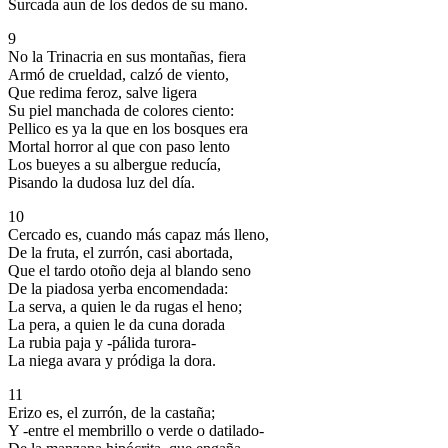
Surcada aun de los dedos de su mano.
9
No la Trinacria en sus montañas, fiera
Armó de crueldad, calzó de viento,
Que redima feroz, salve ligera
Su piel manchada de colores ciento:
Pellico es ya la que en los bosques era
Mortal horror al que con paso lento
Los bueyes a su albergue reducía,
Pisando la dudosa luz del día.
10
Cercado es, cuando más capaz más lleno,
De la fruta, el zurrón, casi abortada,
Que el tardo otoño deja al blando seno
De la piadosa yerba encomendada:
La serva, a quien le da rugas el heno;
La pera, a quien le da cuna dorada
La rubia paja y -pálida turora-
La niega avara y pródiga la dora.
11
Erizo es, el zurrón, de la castaña;
Y -entre el membrillo o verde o datilado-