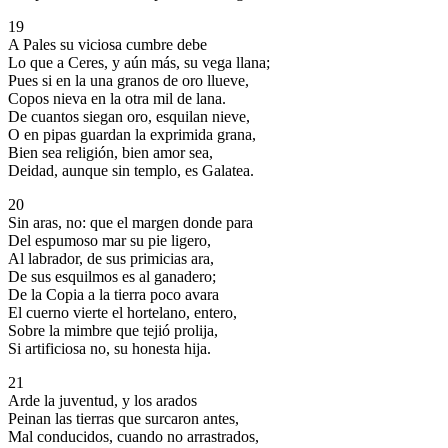
19
A Pales su viciosa cumbre debe
Lo que a Ceres, y aún más, su vega llana;
Pues si en la una granos de oro llueve,
Copos nieva en la otra mil de lana.
De cuantos siegan oro, esquilan nieve,
O en pipas guardan la exprimida grana,
Bien sea religión, bien amor sea,
Deidad, aunque sin templo, es Galatea.
20
Sin aras, no: que el margen donde para
Del espumoso mar su pie ligero,
Al labrador, de sus primicias ara,
De sus esquilmos es al ganadero;
De la Copia a la tierra poco avara
El cuerno vierte el hortelano, entero,
Sobre la mimbre que tejió prolija,
Si artificiosa no, su honesta hija.
21
Arde la juventud, y los arados
Peinan las tierras que surcaron antes,
Mal conducidos, cuando no arrastrados,