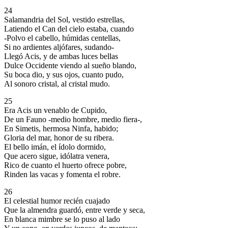
24
Salamandria del Sol, vestido estrellas,
Latiendo el Can del cielo estaba, cuando
-Polvo el cabello, húmidas centellas,
Si no ardientes aljófares, sudando-
Llegó Acis, y de ambas luces bellas
Dulce Occidente viendo al sueño blando,
Su boca dio, y sus ojos, cuanto pudo,
Al sonoro cristal, al cristal mudo.
25
Era Acis un venablo de Cupido,
De un Fauno -medio hombre, medio fiera-,
En Simetis, hermosa Ninfa, habido;
Gloria del mar, honor de su ribera.
El bello imán, el ídolo dormido,
Que acero sigue, idólatra venera,
Rico de cuanto el huerto ofrece pobre,
Rinden las vacas y fomenta el robre.
26
El celestial humor recién cuajado
Que la almendra guardó, entre verde y seca,
En blanca mimbre se lo puso al lado