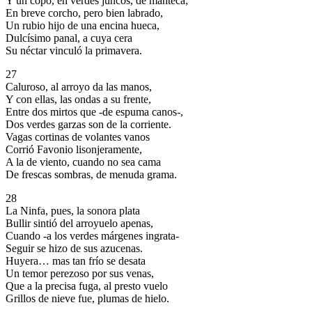
Y un copo, en verdes juncos, de manteca;
En breve corcho, pero bien labrado,
Un rubio hijo de una encina hueca,
Dulcísimo panal, a cuya cera
Su néctar vinculó la primavera.
27
Caluroso, al arroyo da las manos,
Y con ellas, las ondas a su frente,
Entre dos mirtos que -de espuma canos-,
Dos verdes garzas son de la corriente.
Vagas cortinas de volantes vanos
Corrió Favonio lisonjeramente,
A la de viento, cuando no sea cama
De frescas sombras, de menuda grama.
28
La Ninfa, pues, la sonora plata
Bullir sintió del arroyuelo apenas,
Cuando -a los verdes márgenes ingrata-
Seguir se hizo de sus azucenas.
Huyera… mas tan frío se desata
Un temor perezoso por sus venas,
Que a la precisa fuga, al presto vuelo
Grillos de nieve fue, plumas de hielo.