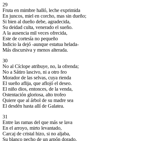
29
Fruta en mimbre halló, leche exprimida
En juncos, miel en corcho, mas sin dueño;
Si bien al dueño debe, agradecida,
Su deidad culta, venerado el sueño.
A la ausencia mil veces ofrecida,
Este de cortesía no pequeño
Indicio la dejó -aunque estatua helada-
Más discursiva y menos alterada.
30
No al Cíclope atribuye, no, la ofrenda;
No a Sátiro lascivo, ni a otro feo
Morador de las selvas, cuya rienda
El sueño aflija, que aflojó el deseo.
El niño dios, entonces, de la venda,
Ostentación gloriosa, alto trofeo
Quiere que al árbol de su madre sea
El desdén hasta allí de Galatea.
31
Entre las ramas del que más se lava
En el arroyo, mirto levantado,
Carcaj de cristal hizo, si no aljaba,
Su blanco pecho de un arpón dorado.