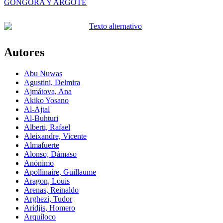
GÓNGORA Y ARGOTE
Autores
Abu Nuwas
Agustini, Delmira
Ajmátova, Ana
Akiko Yosano
Al-Ajtal
Al-Buhturi
Alberti, Rafael
Aleixandre, Vicente
Almafuerte
Alonso, Dámaso
Anónimo
Apollinaire, Guillaume
Aragon, Louis
Arenas, Reinaldo
Arghezi, Tudor
Aridjis, Homero
Arquíloco