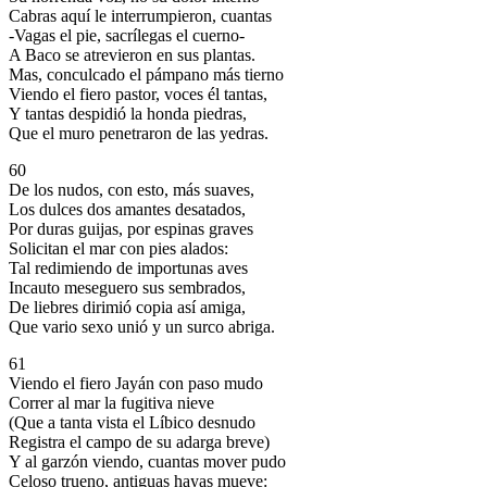
Cabras aquí le interrumpieron, cuantas
-Vagas el pie, sacrílegas el cuerno-
A Baco se atrevieron en sus plantas.
Mas, conculcado el pámpano más tierno
Viendo el fiero pastor, voces él tantas,
Y tantas despidió la honda piedras,
Que el muro penetraron de las yedras.
60
De los nudos, con esto, más suaves,
Los dulces dos amantes desatados,
Por duras guijas, por espinas graves
Solicitan el mar con pies alados:
Tal redimiendo de importunas aves
Incauto meseguero sus sembrados,
De liebres dirimió copia así amiga,
Que vario sexo unió y un surco abriga.
61
Viendo el fiero Jayán con paso mudo
Correr al mar la fugitiva nieve
(Que a tanta vista el Líbico desnudo
Registra el campo de su adarga breve)
Y al garzón viendo, cuantas mover pudo
Celoso trueno, antiguas hayas mueve: