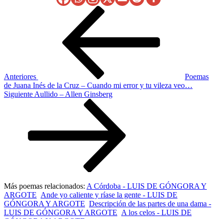
Navegación
Entrada
anterior
de
entradas
Anteriores
Poemas
de Juana Inés de la Cruz – Cuando mi error y tu vileza veo…
Siguiente
Siguiente
Aullido – Allen Ginsberg
entrada
Más poemas relacionados:
A Córdoba - LUIS DE GÓNGORA Y
ARGOTE
Ande yo caliente y ríase la gente - LUIS DE
GÓNGORA Y ARGOTE
Descripción de las partes de una dama -
LUIS DE GÓNGORA Y ARGOTE
A los celos - LUIS DE