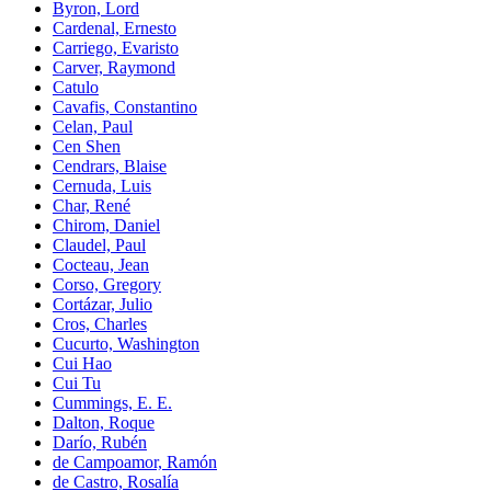
Byron, Lord
Cardenal, Ernesto
Carriego, Evaristo
Carver, Raymond
Catulo
Cavafis, Constantino
Celan, Paul
Cen Shen
Cendrars, Blaise
Cernuda, Luis
Char, René
Chirom, Daniel
Claudel, Paul
Cocteau, Jean
Corso, Gregory
Cortázar, Julio
Cros, Charles
Cucurto, Washington
Cui Hao
Cui Tu
Cummings, E. E.
Dalton, Roque
Darío, Rubén
de Campoamor, Ramón
de Castro, Rosalía