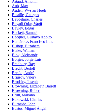
Artaud, Antonin
Aub, Max
Auden, Wystan Hugh
Bataille, Georges
Baudelaire, Charles
Bayatli Odar, Vagif
Bayley, Edgar
Beckett, Samuel
Bécquer, Gustavo Adolfo
Bernárdez, Francisco Luis
Bishop, Elizabeth
Blake, William
Blok, Aleksandr
Borges, Jorge Luis
Bradbury, Ray
Brecht, Bertolt
Bretón, André
Briúsov, Valery
Brodsky, Joseph
Browning, Elizabeth Barrett
Browning, Robert
Brull, Mariano
Bukowski, Charles
Burnside, John
Bustos, Miguel Ángel