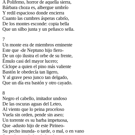
A Polifemo, horror de aquella sierra,
Bárbara choza es, albergue umbrío
Y redil espacioso donde encierra
Cuanto las cumbres ásperas cabrío,
De los montes esconde: copia bella
Que un silbo junta y un peñasco sella.
7
Un monte era de miembros eminente
Este que -de Neptuno hijo fiero-
De un ojo ilustra el orbe de su frente,
Émulo casi del mayor lucero;
Cíclope a quien el pino más valiente
Bastón le obedecía tan ligero,
Y al grave peso junco tan delgado,
Que un día era bastón y otro cayado.
8
Negro el cabello, imitador undoso
De las oscuras aguas del Leteo,
Al viento que lo peina proceloso
Vuela sin orden, pende sin aseo;
Un torrente es su barba impetuosa,
Que -adusto hijo de este Pirineo-
Su pecho inunda- o tarde, o mal, o en vano