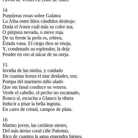
14
Purpúreas rosas sobre Galatea
La Alba entre lilios cándidos deshoja:
Duda el Amor cuál más su color sea,
O púrpura nevada, o nieve roja.
De su frente la perla es, eritrea,
Émula vana. El ciego dios se enoja,
Y, condenado su esplendor, la deja
Pender en oro al nácar de su oreja.
15
Invidia de las ninfas, y cuidado
De cuantas honra el mar deidades, era;
Pompa del marinero niño alado
Que sin fanal conduce su venera.
Verde el cabello, el pecho no escamado,
Ronco sí, escucha a Glauco la ribera
Inducir a pisar la bella ingrata,
En carro de cristal, campos de plata.
16
Marino joven, las cerúleas sienes,
Del más tierno coral ciñe Palermo,
Rico de cuantos la agua engendra bienes,