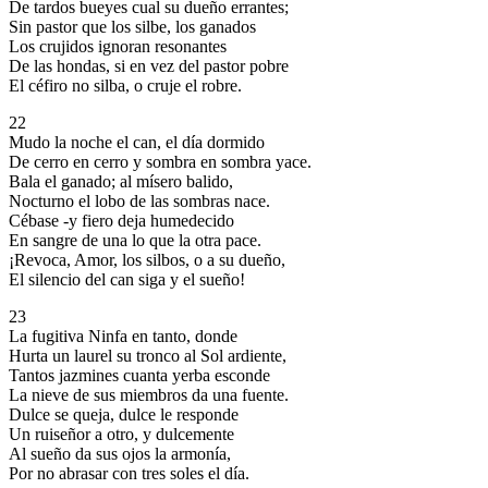
De tardos bueyes cual su dueño errantes;
Sin pastor que los silbe, los ganados
Los crujidos ignoran resonantes
De las hondas, si en vez del pastor pobre
El céfiro no silba, o cruje el robre.
22
Mudo la noche el can, el día dormido
De cerro en cerro y sombra en sombra yace.
Bala el ganado; al mísero balido,
Nocturno el lobo de las sombras nace.
Cébase -y fiero deja humedecido
En sangre de una lo que la otra pace.
¡Revoca, Amor, los silbos, o a su dueño,
El silencio del can siga y el sueño!
23
La fugitiva Ninfa en tanto, donde
Hurta un laurel su tronco al Sol ardiente,
Tantos jazmines cuanta yerba esconde
La nieve de sus miembros da una fuente.
Dulce se queja, dulce le responde
Un ruiseñor a otro, y dulcemente
Al sueño da sus ojos la armonía,
Por no abrasar con tres soles el día.