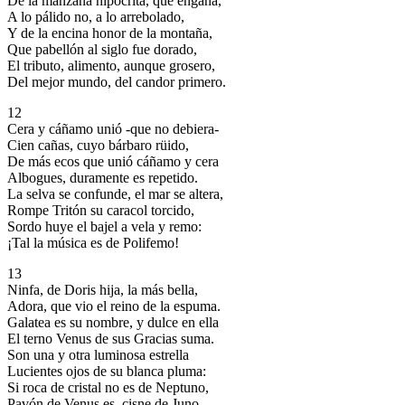
De la manzana hipócrita, que engaña,
A lo pálido no, a lo arrebolado,
Y de la encina honor de la montaña,
Que pabellón al siglo fue dorado,
El tributo, alimento, aunque grosero,
Del mejor mundo, del candor primero.
12
Cera y cáñamo unió -que no debiera-
Cien cañas, cuyo bárbaro rüido,
De más ecos que unió cáñamo y cera
Albogues, duramente es repetido.
La selva se confunde, el mar se altera,
Rompe Tritón su caracol torcido,
Sordo huye el bajel a vela y remo:
¡Tal la música es de Polifemo!
13
Ninfa, de Doris hija, la más bella,
Adora, que vio el reino de la espuma.
Galatea es su nombre, y dulce en ella
El terno Venus de sus Gracias suma.
Son una y otra luminosa estrella
Lucientes ojos de su blanca pluma:
Si roca de cristal no es de Neptuno,
Pavón de Venus es, cisne de Juno.