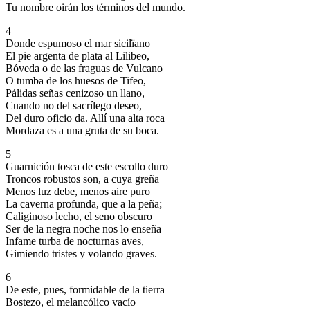
Tu nombre oirán los términos del mundo.
4
Donde espumoso el mar sicilïano
El pie argenta de plata al Lilibeo,
Bóveda o de las fraguas de Vulcano
O tumba de los huesos de Tifeo,
Pálidas señas cenizoso un llano,
Cuando no del sacrílego deseo,
Del duro oficio da. Allí una alta roca
Mordaza es a una gruta de su boca.
5
Guarnición tosca de este escollo duro
Troncos robustos son, a cuya greña
Menos luz debe, menos aire puro
La caverna profunda, que a la peña;
Caliginoso lecho, el seno obscuro
Ser de la negra noche nos lo enseña
Infame turba de nocturnas aves,
Gimiendo tristes y volando graves.
6
De este, pues, formidable de la tierra
Bostezo, el melancólico vacío