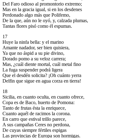
Del Faro odioso al promontorio extremo;
Mas en la gracia igual, si en los desdenes
Perdonado algo más que Polifemo,
De la que, aún no le oyó, y, calzada plumas,
Tantas flores pisó como él espumas.
17
Huye la ninfa bella: y el marino
Amante nadador, ser bien quisiera,
Ya que no áspid a su pie divino,
Dorado pomo a su veloz carrera;
Mas, ¿cuál diente mortal, cuál metal fino
La fuga suspender podrá ligera
Que el desdén solicita? ¡Oh cuánto yerra
Delfin que sigue en agua corza en tierra!
18
Sicilia, en cuanto oculta, en cuanto ofrece,
Copa es de Baco, huerto de Pomona:
Tanto de frutas ésta la enriquece,
Cuanto aquél de racimos la corona.
En carro que estival trillo parece,
A sus campañas Ceres no perdona,
De cuyas siempre fértiles espigas
Las provincias de Europa son hormigas.