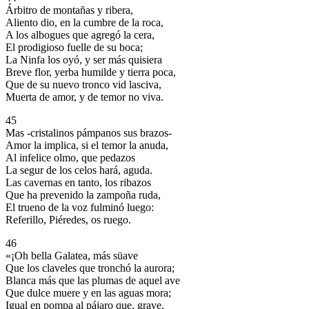
Árbitro de montañas y ribera,
Aliento dio, en la cumbre de la roca,
A los albogues que agregó la cera,
El prodigioso fuelle de su boca;
La Ninfa los oyó, y ser más quisiera
Breve flor, yerba humilde y tierra poca,
Que de su nuevo tronco vid lasciva,
Muerta de amor, y de temor no viva.
45
Mas -cristalinos pámpanos sus brazos-
Amor la implica, si el temor la anuda,
Al infelice olmo, que pedazos
La segur de los celos hará, aguda.
Las cavernas en tanto, los ribazos
Que ha prevenido la zampoña ruda,
El trueno de la voz fulminó luego:
Referillo, Piéredes, os ruego.
46
«¡Oh bella Galatea, más süave
Que los claveles que tronchó la aurora;
Blanca más que las plumas de aquel ave
Que dulce muere y en las aguas mora;
Igual en pompa al pájaro que, grave,