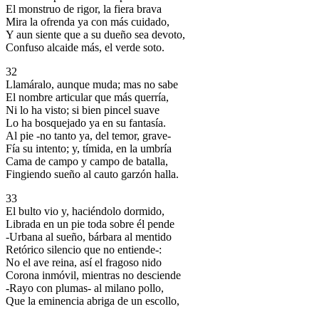
El monstruo de rigor, la fiera brava
Mira la ofrenda ya con más cuidado,
Y aun siente que a su dueño sea devoto,
Confuso alcaide más, el verde soto.
32
Llamáralo, aunque muda; mas no sabe
El nombre articular que más querría,
Ni lo ha visto; si bien pincel suave
Lo ha bosquejado ya en su fantasía.
Al pie -no tanto ya, del temor, grave-
Fía su intento; y, tímida, en la umbría
Cama de campo y campo de batalla,
Fingiendo sueño al cauto garzón halla.
33
El bulto vio y, haciéndolo dormido,
Librada en un pie toda sobre él pende
-Urbana al sueño, bárbara al mentido
Retórico silencio que no entiende-:
No el ave reina, así el fragoso nido
Corona inmóvil, mientras no desciende
-Rayo con plumas- al milano pollo,
Que la eminencia abriga de un escollo,