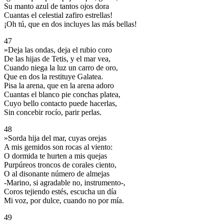
Su manto azul de tantos ojos dora
Cuantas el celestial zafiro estrellas!
¡Oh tú, que en dos incluyes las más bellas!
47
»Deja las ondas, deja el rubio coro
De las hijas de Tetis, y el mar vea,
Cuando niega la luz un carro de oro,
Que en dos la restituye Galatea.
Pisa la arena, que en la arena adoro
Cuantas el blanco pie conchas platea,
Cuyo bello contacto puede hacerlas,
Sin concebir rocío, parir perlas.
48
»Sorda hija del mar, cuyas orejas
A mis gemidos son rocas al viento:
O dormida te hurten a mis quejas
Purpúreos troncos de corales ciento,
O al disonante número de almejas
-Marino, si agradable no, instrumento-,
Coros tejiendo estés, escucha un día
Mi voz, por dulce, cuando no por mía.
49