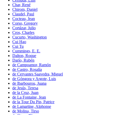
Cernuda, Luis
Char, René
Chirom, Daniel
Claudel, Paul
Cocteau, Jean
Corso, Gregory
Cortázar, Julio
Cros, Charles
Cucurto, Washington
Cui Hao
Cui Tu
Cummings, E. E.
Dalton, Roque
Darío, Rubén
de Campoamor, Ramón
de Castro, Rosalía
de Cervantes Saavedra, Miguel
de Góngora y Argote, Luis
de Ibarbourou, Juana
de Jesús, Teresa
de la Cruz, Juan
de La Fontaine, Jean
de la Tour Du Pin, Patrice
de Lamartine, Alphonse
de Molina, Tirso