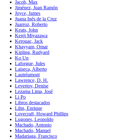
Jacob, Max
Jiménez, Juan Ramón
Joyce, James
Juana Inés de la Cruz
Juarroz, Roberto
Keats, John
Kenji Miyazawa
Kerouac, Jack
Khayyam, Omar
Kipling, Rudyard
Ko Un
Laforgue, Jules
Laiseca, Alberto
Lautréamont
Lawrence, D. H.
Levertov, Denise
Lezama Lima, José
Li Po
Libros destacados
Lihn, Enrique
Lovecraft, Howard Phillips
Lugones, Leopoldo
Machado, Antonio
Machado, Manuel
Madariaga, Francisco