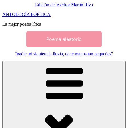
Edición del escritor Martín Riva
Saltar
ANTOLOGÍA POÉTICA
al
La mejor poesía lírica
contenido
Poema aleatorio
"nadie, ni siquiera la lluvia, tiene manos tan pequeñas"