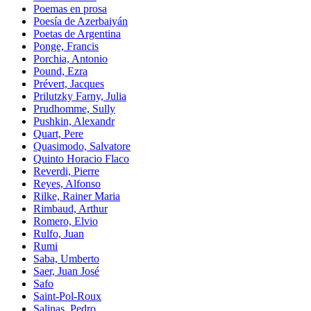
Poemas en prosa
Poesía de Azerbaiyán
Poetas de Argentina
Ponge, Francis
Porchia, Antonio
Pound, Ezra
Prévert, Jacques
Prilutzky Farny, Julia
Prudhomme, Sully
Pushkin, Alexandr
Quart, Pere
Quasimodo, Salvatore
Quinto Horacio Flaco
Reverdi, Pierre
Reyes, Alfonso
Rilke, Rainer Maria
Rimbaud, Arthur
Romero, Elvio
Rulfo, Juan
Rumi
Saba, Umberto
Saer, Juan José
Safo
Saint-Pol-Roux
Salinas, Pedro