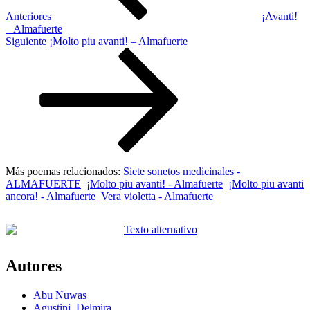
Anteriores
¡Avanti!
– Almafuerte
Siguiente
Siguiente
¡Molto piu avanti! – Almafuerte
entrada
Más poemas relacionados:
Siete sonetos medicinales -
ALMAFUERTE
¡Molto piu avanti! - Almafuerte
¡Molto piu avanti
ancora! - Almafuerte
Vera violetta - Almafuerte
Autores
Abu Nuwas
Agustini, Delmira