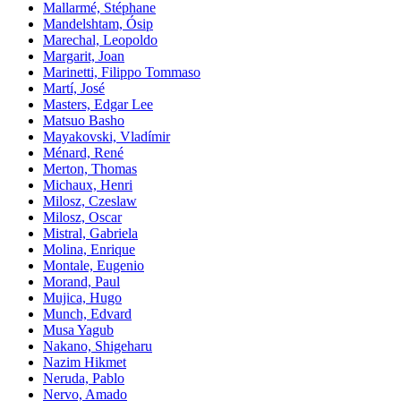
Mallarmé, Stéphane
Mandelshtam, Ósip
Marechal, Leopoldo
Margarit, Joan
Marinetti, Filippo Tommaso
Martí, José
Masters, Edgar Lee
Matsuo Basho
Mayakovski, Vladímir
Ménard, René
Merton, Thomas
Michaux, Henri
Milosz, Czeslaw
Milosz, Oscar
Mistral, Gabriela
Molina, Enrique
Montale, Eugenio
Morand, Paul
Mujica, Hugo
Munch, Edvard
Musa Yagub
Nakano, Shigeharu
Nazim Hikmet
Neruda, Pablo
Nervo, Amado