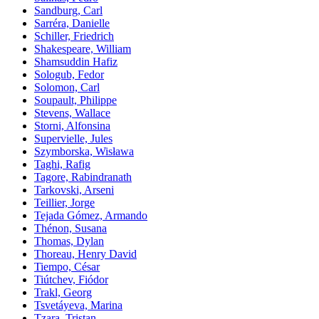
Sandburg, Carl
Sarréra, Danielle
Schiller, Friedrich
Shakespeare, William
Shamsuddin Hafiz
Sologub, Fedor
Solomon, Carl
Soupault, Philippe
Stevens, Wallace
Storni, Alfonsina
Supervielle, Jules
Szymborska, Wisława
Taghi, Rafig
Tagore, Rabindranath
Tarkovski, Arseni
Teillier, Jorge
Tejada Gómez, Armando
Thénon, Susana
Thomas, Dylan
Thoreau, Henry David
Tiempo, César
Tiútchev, Fiódor
Trakl, Georg
Tsvetáyeva, Marina
Tzara, Tristan