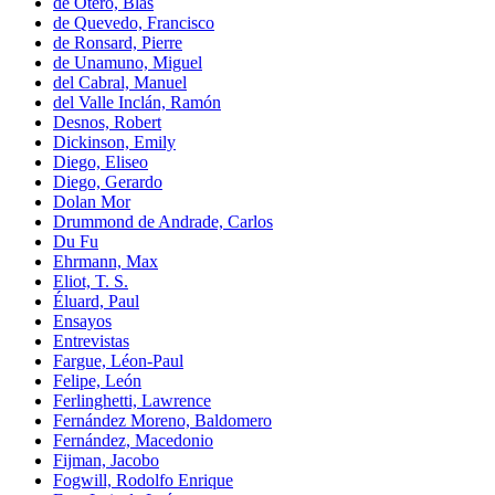
de Otero, Blas
de Quevedo, Francisco
de Ronsard, Pierre
de Unamuno, Miguel
del Cabral, Manuel
del Valle Inclán, Ramón
Desnos, Robert
Dickinson, Emily
Diego, Eliseo
Diego, Gerardo
Dolan Mor
Drummond de Andrade, Carlos
Du Fu
Ehrmann, Max
Eliot, T. S.
Éluard, Paul
Ensayos
Entrevistas
Fargue, Léon-Paul
Felipe, León
Ferlinghetti, Lawrence
Fernández Moreno, Baldomero
Fernández, Macedonio
Fijman, Jacobo
Fogwill, Rodolfo Enrique