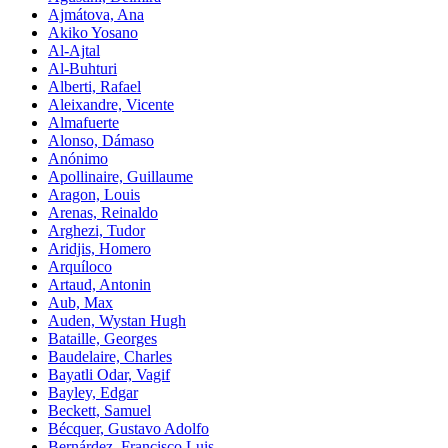
Ajmátova, Ana
Akiko Yosano
Al-Ajtal
Al-Buhturi
Alberti, Rafael
Aleixandre, Vicente
Almafuerte
Alonso, Dámaso
Anónimo
Apollinaire, Guillaume
Aragon, Louis
Arenas, Reinaldo
Arghezi, Tudor
Aridjis, Homero
Arquíloco
Artaud, Antonin
Aub, Max
Auden, Wystan Hugh
Bataille, Georges
Baudelaire, Charles
Bayatli Odar, Vagif
Bayley, Edgar
Beckett, Samuel
Bécquer, Gustavo Adolfo
Bernárdez, Francisco Luis