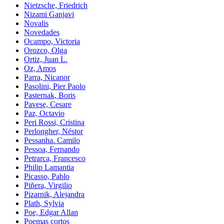
Nietzsche, Friedrich
Nizami Ganjavi
Novalis
Novedades
Ocampo, Victoria
Orozco, Olga
Ortiz, Juan L.
Oz, Amos
Parra, Nicanor
Pasolini, Pier Paolo
Pasternak, Boris
Pavese, Cesare
Paz, Octavio
Peri Rossi, Cristina
Perlongher, Néstor
Pessanha. Camilo
Pessoa, Fernando
Petrarca, Francesco
Philip Lamantia
Picasso, Pablo
Piñera, Virgilio
Pizarnik, Alejandra
Plath, Sylvia
Poe, Edgar Allan
Poemas cortos