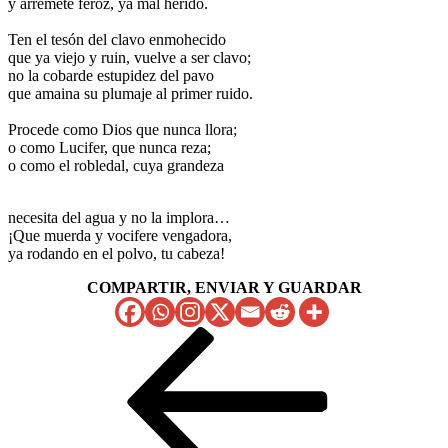
y arremete feroz, ya mal herido.
Ten el tesón del clavo enmohecido
que ya viejo y ruin, vuelve a ser clavo;
no la cobarde estupidez del pavo
que amaina su plumaje al primer ruido.
Procede como Dios que nunca llora;
o como Lucifer, que nunca reza;
o como el robledal, cuya grandeza
necesita del agua y no la implora…
¡Que muerda y vocifere vengadora,
ya rodando en el polvo, tu cabeza!
COMPARTIR, ENVIAR Y GUARDAR
Navegación
Entrada
anterior
de
entradas