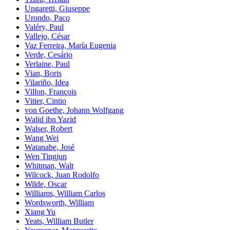
Ungaretti, Giuseppe
Urondo, Paco
Valéry, Paul
Vallejo, César
Vaz Ferreira, María Eugenia
Verde, Cesário
Verlaine, Paul
Vian, Boris
Vilariño, Idea
Villon, François
Vitier, Cintio
von Goethe, Johann Wolfgang
Walid ibn Yazid
Walser, Robert
Wang Wei
Watanabe, José
Wen Tingjun
Whitman, Walt
Wilcock, Juan Rodolfo
Wilde, Oscar
Williams, William Carlos
Wordsworth, William
Xiang Yu
Yeats, William Butler