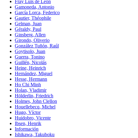
Fray Luis de León
Gamoneda, Antonio
García Lorca, Federico
Gautier, Théophile
Gelman, Juan
Géraldy, Paul
Ginsberg, Allen
Girondo, Oliverio
González Tuñón, Raúl
Goytisolo, Juan
Guerra, Tonino
Guillén, Nicolás
Heine, Heinrich
Hernández, Miguel
Hesse, Hermann
Ho Chi Minh
Holan, Vladimir
Hölderlin, Friedrich
Holmes, John Clellon
Houellebecq, Michel
Hugo, Víctor
Huidobro, Vicente
Ibsen, Henrik
Información
Ishikawa, Takuboku