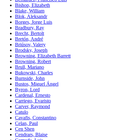
Bishop, Elizabeth
Blake, William
Blok, Aleksandr
Borges, Jorge Luis
Bradbury, Ray
Brecht, Bertolt
Bretón, André
Briúsov, Valery
Brodsky, Joseph
Browning, Elizabeth Barrett
Browning, Robert
Brull, Mariano
Bukowski, Charles
Burnside, John
Bustos, Miguel Ángel
Byron, Lord
Cardenal, Ernesto
Carriego, Evaristo
Carver, Raymond
Catulo
Cavafis, Constantino
Celan, Paul
Cen Shen
Cendrars, Blaise