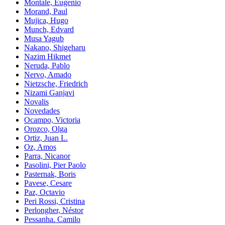
Montale, Eugenio
Morand, Paul
Mujica, Hugo
Munch, Edvard
Musa Yagub
Nakano, Shigeharu
Nazim Hikmet
Neruda, Pablo
Nervo, Amado
Nietzsche, Friedrich
Nizami Ganjavi
Novalis
Novedades
Ocampo, Victoria
Orozco, Olga
Ortiz, Juan L.
Oz, Amos
Parra, Nicanor
Pasolini, Pier Paolo
Pasternak, Boris
Pavese, Cesare
Paz, Octavio
Peri Rossi, Cristina
Perlongher, Néstor
Pessanha. Camilo