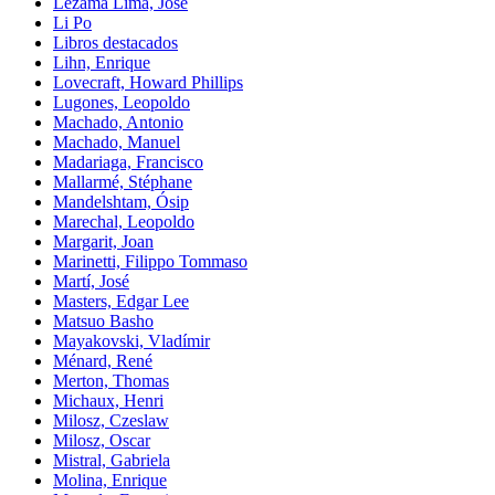
Lezama Lima, José
Li Po
Libros destacados
Lihn, Enrique
Lovecraft, Howard Phillips
Lugones, Leopoldo
Machado, Antonio
Machado, Manuel
Madariaga, Francisco
Mallarmé, Stéphane
Mandelshtam, Ósip
Marechal, Leopoldo
Margarit, Joan
Marinetti, Filippo Tommaso
Martí, José
Masters, Edgar Lee
Matsuo Basho
Mayakovski, Vladímir
Ménard, René
Merton, Thomas
Michaux, Henri
Milosz, Czeslaw
Milosz, Oscar
Mistral, Gabriela
Molina, Enrique