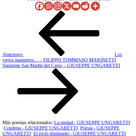
Navegación
Entrada
anterior
de
entradas
Anteriores
Los
viejos marineros… – FILIPPO TOMMASO MARINETTI
Siguiente
Siguiente
San Martín del Carso – GIUSEPPE UNGARETTI
entrada
Más poemas relacionados:
La piedad - GIUSEPPE UNGARETTI
Condena - GIUSEPPE UNGARETTI
Poesía - GIUSEPPE
UNGARETTI
El rocío iluminado - GIUSEPPE UNGARETTI