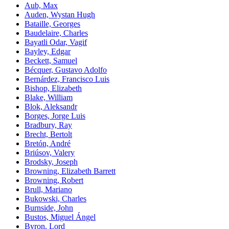
Aub, Max
Auden, Wystan Hugh
Bataille, Georges
Baudelaire, Charles
Bayatli Odar, Vagif
Bayley, Edgar
Beckett, Samuel
Bécquer, Gustavo Adolfo
Bernárdez, Francisco Luis
Bishop, Elizabeth
Blake, William
Blok, Aleksandr
Borges, Jorge Luis
Bradbury, Ray
Brecht, Bertolt
Bretón, André
Briúsov, Valery
Brodsky, Joseph
Browning, Elizabeth Barrett
Browning, Robert
Brull, Mariano
Bukowski, Charles
Burnside, John
Bustos, Miguel Ángel
Byron, Lord