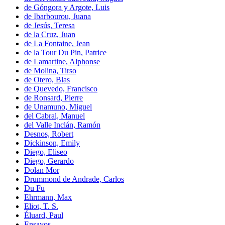
de Góngora y Argote, Luis
de Ibarbourou, Juana
de Jesús, Teresa
de la Cruz, Juan
de La Fontaine, Jean
de la Tour Du Pin, Patrice
de Lamartine, Alphonse
de Molina, Tirso
de Otero, Blas
de Quevedo, Francisco
de Ronsard, Pierre
de Unamuno, Miguel
del Cabral, Manuel
del Valle Inclán, Ramón
Desnos, Robert
Dickinson, Emily
Diego, Eliseo
Diego, Gerardo
Dolan Mor
Drummond de Andrade, Carlos
Du Fu
Ehrmann, Max
Eliot, T. S.
Éluard, Paul
Ensayos