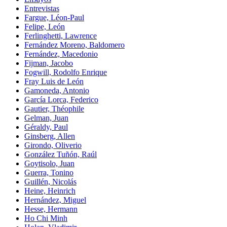
Entrevistas
Fargue, Léon-Paul
Felipe, León
Ferlinghetti, Lawrence
Fernández Moreno, Baldomero
Fernández, Macedonio
Fijman, Jacobo
Fogwill, Rodolfo Enrique
Fray Luis de León
Gamoneda, Antonio
García Lorca, Federico
Gautier, Théophile
Gelman, Juan
Géraldy, Paul
Ginsberg, Allen
Girondo, Oliverio
González Tuñón, Raúl
Goytisolo, Juan
Guerra, Tonino
Guillén, Nicolás
Heine, Heinrich
Hernández, Miguel
Hesse, Hermann
Ho Chi Minh