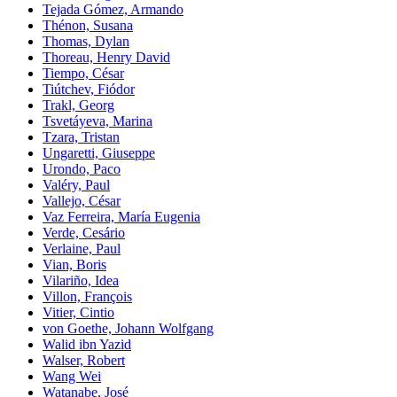
Tejada Gómez, Armando
Thénon, Susana
Thomas, Dylan
Thoreau, Henry David
Tiempo, César
Tiútchev, Fiódor
Trakl, Georg
Tsvetáyeva, Marina
Tzara, Tristan
Ungaretti, Giuseppe
Urondo, Paco
Valéry, Paul
Vallejo, César
Vaz Ferreira, María Eugenia
Verde, Cesário
Verlaine, Paul
Vian, Boris
Vilariño, Idea
Villon, François
Vitier, Cintio
von Goethe, Johann Wolfgang
Walid ibn Yazid
Walser, Robert
Wang Wei
Watanabe, José