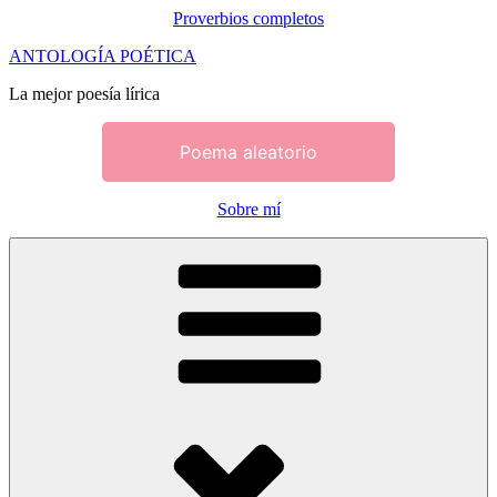
Proverbios completos
Saltar
ANTOLOGÍA POÉTICA
al
La mejor poesía lírica
contenido
Poema aleatorio
Sobre mí