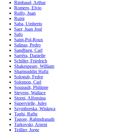
Rimbaud, Arthur
Romero, Elvio
Rulfo, Juan
Rumi
Saba, Umberto
Saer, Juan José
Safo
Saint-Pol-Roux
Salinas, Pedro
Sandburg, Carl
Sarréra, Danielle
Schiller, Friedrich
Shakespeare, William
Shamsuddin Hafiz
Sologub, Fedor
Solomon, Carl
Soupault, Philippe
Stevens, Wallace
Storni, Alfonsina
Supervielle, Jules
Szymborska, Wisława
Taghi, Rafig
Tagore, Rabindranath
Tarkovski, Arseni
Teillier, Jorge