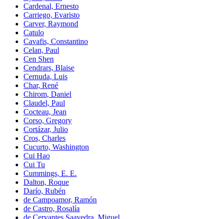
Cardenal, Ernesto
Carriego, Evaristo
Carver, Raymond
Catulo
Cavafis, Constantino
Celan, Paul
Cen Shen
Cendrars, Blaise
Cernuda, Luis
Char, René
Chirom, Daniel
Claudel, Paul
Cocteau, Jean
Corso, Gregory
Cortázar, Julio
Cros, Charles
Cucurto, Washington
Cui Hao
Cui Tu
Cummings, E. E.
Dalton, Roque
Darío, Rubén
de Campoamor, Ramón
de Castro, Rosalía
de Cervantes Saavedra, Miguel