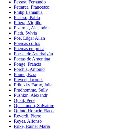
Pessoa, Fernando
Petrarca, Francesco
Philip Lamantia
Picasso, Pablo
Piñera, Virgilio
Pizarnik, Alejandra
Plath, Sylvia
Poe, Edgar Allan
Poemas cortos
Poemas en prosa
Poesía de Azerbaiyán
Poetas de Argentina
Ponge, Francis
Porchia, Antonio
Pound, Ezra
Prévert, Jacques
Prilutzky Farny, Julia
Prudhomme, Sully
Pushkin, Alexandr
Quart, Pere
Quasimodo, Salvatore
Quinto Horacio Flaco
Reverdi, Pierre
Reyes, Alfonso
Rilke, Rainer Maria