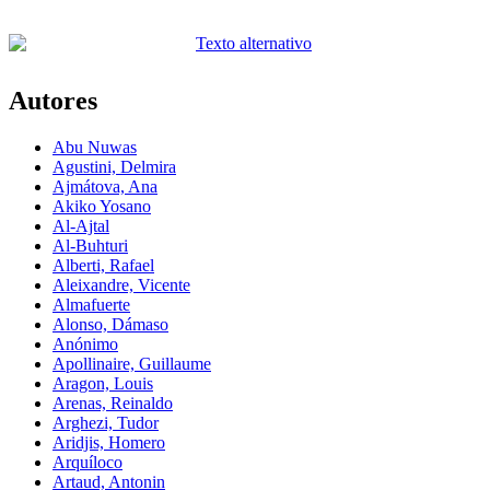
Autores
Abu Nuwas
Agustini, Delmira
Ajmátova, Ana
Akiko Yosano
Al-Ajtal
Al-Buhturi
Alberti, Rafael
Aleixandre, Vicente
Almafuerte
Alonso, Dámaso
Anónimo
Apollinaire, Guillaume
Aragon, Louis
Arenas, Reinaldo
Arghezi, Tudor
Aridjis, Homero
Arquíloco
Artaud, Antonin