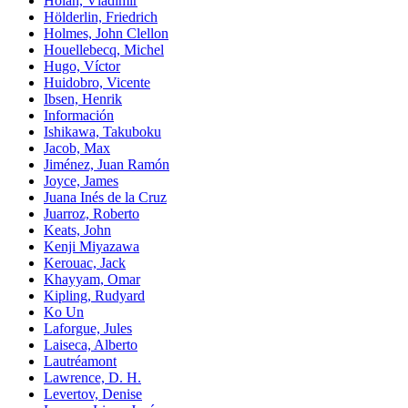
Holan, Vladimir
Hölderlin, Friedrich
Holmes, John Clellon
Houellebecq, Michel
Hugo, Víctor
Huidobro, Vicente
Ibsen, Henrik
Información
Ishikawa, Takuboku
Jacob, Max
Jiménez, Juan Ramón
Joyce, James
Juana Inés de la Cruz
Juarroz, Roberto
Keats, John
Kenji Miyazawa
Kerouac, Jack
Khayyam, Omar
Kipling, Rudyard
Ko Un
Laforgue, Jules
Laiseca, Alberto
Lautréamont
Lawrence, D. H.
Levertov, Denise