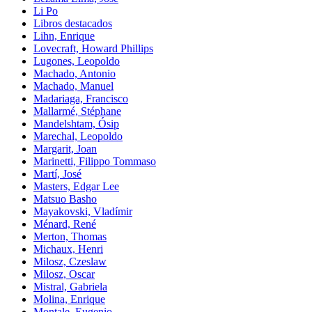
Li Po
Libros destacados
Lihn, Enrique
Lovecraft, Howard Phillips
Lugones, Leopoldo
Machado, Antonio
Machado, Manuel
Madariaga, Francisco
Mallarmé, Stéphane
Mandelshtam, Ósip
Marechal, Leopoldo
Margarit, Joan
Marinetti, Filippo Tommaso
Martí, José
Masters, Edgar Lee
Matsuo Basho
Mayakovski, Vladímir
Ménard, René
Merton, Thomas
Michaux, Henri
Milosz, Czeslaw
Milosz, Oscar
Mistral, Gabriela
Molina, Enrique
Montale, Eugenio