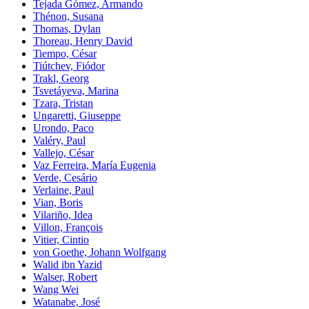
Tejada Gómez, Armando
Thénon, Susana
Thomas, Dylan
Thoreau, Henry David
Tiempo, César
Tiútchev, Fiódor
Trakl, Georg
Tsvetáyeva, Marina
Tzara, Tristan
Ungaretti, Giuseppe
Urondo, Paco
Valéry, Paul
Vallejo, César
Vaz Ferreira, María Eugenia
Verde, Cesário
Verlaine, Paul
Vian, Boris
Vilariño, Idea
Villon, François
Vitier, Cintio
von Goethe, Johann Wolfgang
Walid ibn Yazid
Walser, Robert
Wang Wei
Watanabe, José