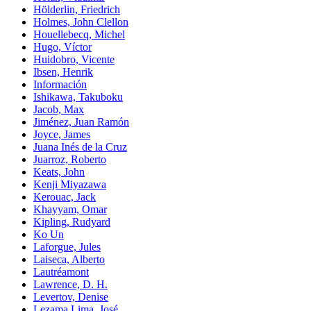
Hölderlin, Friedrich
Holmes, John Clellon
Houellebecq, Michel
Hugo, Víctor
Huidobro, Vicente
Ibsen, Henrik
Información
Ishikawa, Takuboku
Jacob, Max
Jiménez, Juan Ramón
Joyce, James
Juana Inés de la Cruz
Juarroz, Roberto
Keats, John
Kenji Miyazawa
Kerouac, Jack
Khayyam, Omar
Kipling, Rudyard
Ko Un
Laforgue, Jules
Laiseca, Alberto
Lautréamont
Lawrence, D. H.
Levertov, Denise
Lezama Lima, José