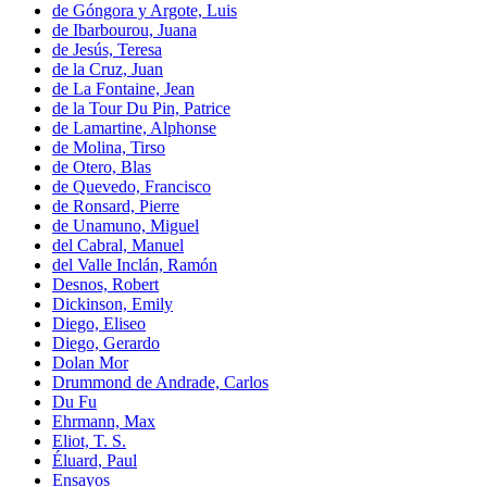
de Góngora y Argote, Luis
de Ibarbourou, Juana
de Jesús, Teresa
de la Cruz, Juan
de La Fontaine, Jean
de la Tour Du Pin, Patrice
de Lamartine, Alphonse
de Molina, Tirso
de Otero, Blas
de Quevedo, Francisco
de Ronsard, Pierre
de Unamuno, Miguel
del Cabral, Manuel
del Valle Inclán, Ramón
Desnos, Robert
Dickinson, Emily
Diego, Eliseo
Diego, Gerardo
Dolan Mor
Drummond de Andrade, Carlos
Du Fu
Ehrmann, Max
Eliot, T. S.
Éluard, Paul
Ensayos