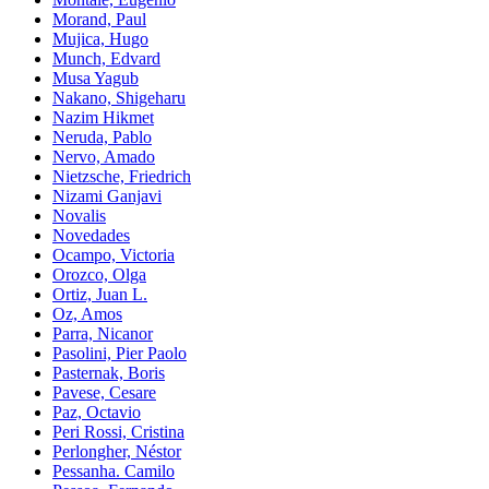
Morand, Paul
Mujica, Hugo
Munch, Edvard
Musa Yagub
Nakano, Shigeharu
Nazim Hikmet
Neruda, Pablo
Nervo, Amado
Nietzsche, Friedrich
Nizami Ganjavi
Novalis
Novedades
Ocampo, Victoria
Orozco, Olga
Ortiz, Juan L.
Oz, Amos
Parra, Nicanor
Pasolini, Pier Paolo
Pasternak, Boris
Pavese, Cesare
Paz, Octavio
Peri Rossi, Cristina
Perlongher, Néstor
Pessanha. Camilo