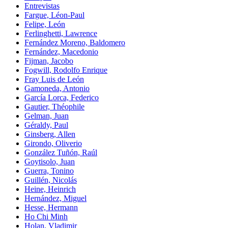
Entrevistas
Fargue, Léon-Paul
Felipe, León
Ferlinghetti, Lawrence
Fernández Moreno, Baldomero
Fernández, Macedonio
Fijman, Jacobo
Fogwill, Rodolfo Enrique
Fray Luis de León
Gamoneda, Antonio
García Lorca, Federico
Gautier, Théophile
Gelman, Juan
Géraldy, Paul
Ginsberg, Allen
Girondo, Oliverio
González Tuñón, Raúl
Goytisolo, Juan
Guerra, Tonino
Guillén, Nicolás
Heine, Heinrich
Hernández, Miguel
Hesse, Hermann
Ho Chi Minh
Holan, Vladimir