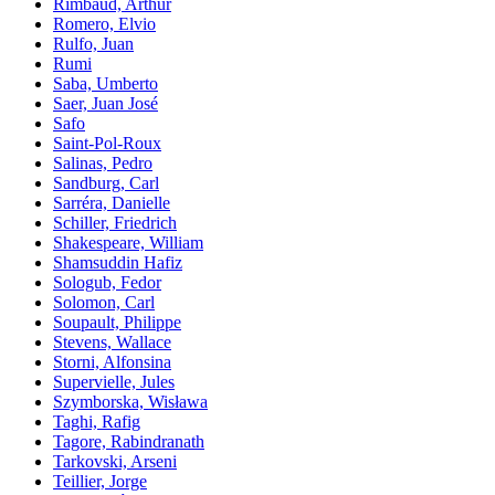
Rimbaud, Arthur
Romero, Elvio
Rulfo, Juan
Rumi
Saba, Umberto
Saer, Juan José
Safo
Saint-Pol-Roux
Salinas, Pedro
Sandburg, Carl
Sarréra, Danielle
Schiller, Friedrich
Shakespeare, William
Shamsuddin Hafiz
Sologub, Fedor
Solomon, Carl
Soupault, Philippe
Stevens, Wallace
Storni, Alfonsina
Supervielle, Jules
Szymborska, Wisława
Taghi, Rafig
Tagore, Rabindranath
Tarkovski, Arseni
Teillier, Jorge