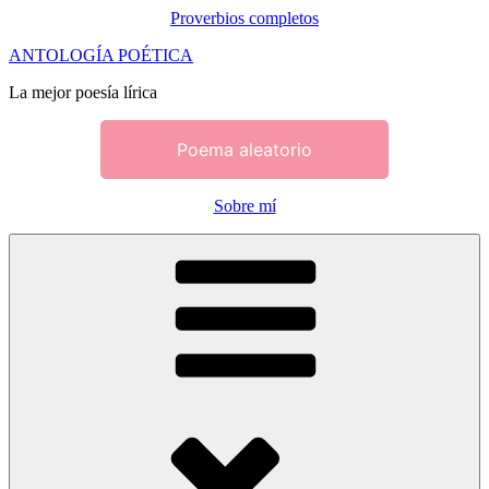
Proverbios completos
Saltar
ANTOLOGÍA POÉTICA
al
La mejor poesía lírica
contenido
Poema aleatorio
Sobre mí