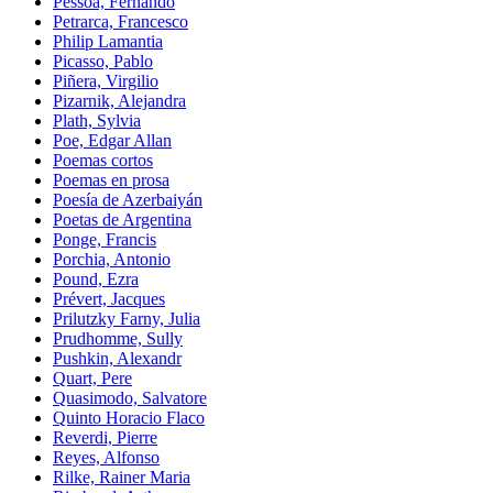
Pessoa, Fernando
Petrarca, Francesco
Philip Lamantia
Picasso, Pablo
Piñera, Virgilio
Pizarnik, Alejandra
Plath, Sylvia
Poe, Edgar Allan
Poemas cortos
Poemas en prosa
Poesía de Azerbaiyán
Poetas de Argentina
Ponge, Francis
Porchia, Antonio
Pound, Ezra
Prévert, Jacques
Prilutzky Farny, Julia
Prudhomme, Sully
Pushkin, Alexandr
Quart, Pere
Quasimodo, Salvatore
Quinto Horacio Flaco
Reverdi, Pierre
Reyes, Alfonso
Rilke, Rainer Maria