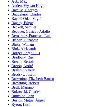
Aub, Max
Auden, Wystan Hugh
Bataille, Georges
Baudelaire, Charles
Bayatli Odar, Vagif
Bayley, Edgar
Beckett, Samuel
Bécquer, Gustavo Adolfo
Bernárdez, Francisco Luis
Bishop, Elizabeth
Blake, William
Blok, Aleksandr
Borges, Jorge Luis
Bradbury, Ray
Brecht, Bertolt
Bretón, André
Briúsov, Valery
Brodsky, Joseph
Browning, Elizabeth Barrett
Browning, Robert
Brull, Mariano
Bukowski, Charles
Burnside, John
Bustos, Miguel Ángel
Byron, Lord