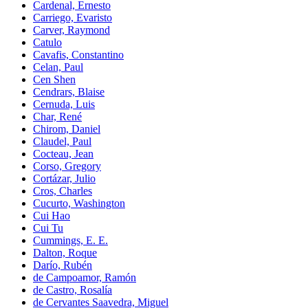
Cardenal, Ernesto
Carriego, Evaristo
Carver, Raymond
Catulo
Cavafis, Constantino
Celan, Paul
Cen Shen
Cendrars, Blaise
Cernuda, Luis
Char, René
Chirom, Daniel
Claudel, Paul
Cocteau, Jean
Corso, Gregory
Cortázar, Julio
Cros, Charles
Cucurto, Washington
Cui Hao
Cui Tu
Cummings, E. E.
Dalton, Roque
Darío, Rubén
de Campoamor, Ramón
de Castro, Rosalía
de Cervantes Saavedra, Miguel