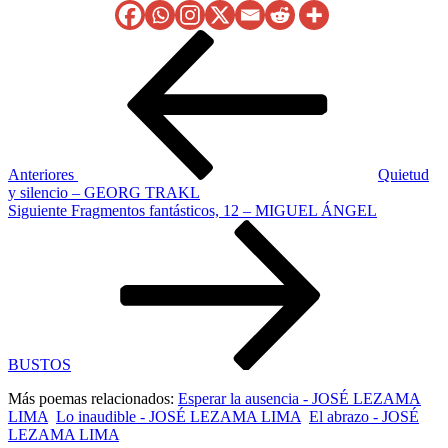
Navegación
Entrada
anterior
de
entradas
Anteriores
Quietud
y silencio – GEORG TRAKL
Siguiente
Siguiente
Fragmentos fantásticos, 12 – MIGUEL ÁNGEL
entrada
BUSTOS
Más poemas relacionados:
Esperar la ausencia - JOSÉ LEZAMA
LIMA
Lo inaudible - JOSÉ LEZAMA LIMA
El abrazo - JOSÉ
LEZAMA LIMA