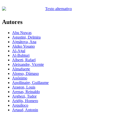
Autores
Abu Nuwas
Agustini, Delmira
Ajmátova, Ana
Akiko Yosano
Al-Ajtal
Al-Buhturi
Alberti, Rafael
Aleixandre, Vicente
Almafuerte
Alonso, Dámaso
Anónimo
Apollinaire, Guillaume
Aragon, Louis
Arenas, Reinaldo
Arghezi, Tudor
Aridjis, Homero
Arquíloco
Artaud, Antonin