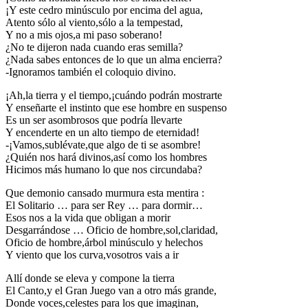
¡Y este cedro minúsculo por encima del agua,
Atento sólo al viento,sólo a la tempestad,
Y no a mis ojos,a mi paso soberano!
¿No te dijeron nada cuando eras semilla?
¿Nada sabes entonces de lo que un alma encierra?
-Ignoramos también el coloquio divino.
¡Ah,la tierra y el tiempo,¡cuándo podrán mostrarte
Y enseñarte el instinto que ese hombre en suspenso
Es un ser asombrosos que podría llevarte
Y encenderte en un alto tiempo de eternidad!
-¡Vamos,sublévate,que algo de ti se asombre!
¿Quién nos hará divinos,así como los hombres
Hicimos más humano lo que nos circundaba?
Que demonio cansado murmura esta mentira :
El Solitario … para ser Rey … para dormir…
Esos nos a la vida que obligan a morir
Desgarrándose … Oficio de hombre,sol,claridad,
Oficio de hombre,árbol minúsculo y helechos
Y viento que los curva,vosotros vais a ir
Allí donde se eleva y compone la tierra
El Canto,y el Gran Juego van a otro más grande,
Donde voces,celestes para los que imaginan,