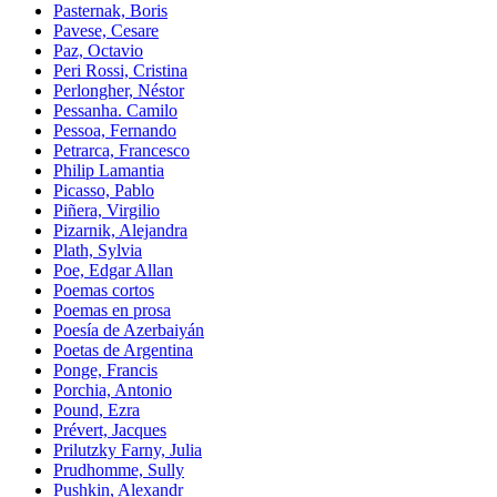
Pasternak, Boris
Pavese, Cesare
Paz, Octavio
Peri Rossi, Cristina
Perlongher, Néstor
Pessanha. Camilo
Pessoa, Fernando
Petrarca, Francesco
Philip Lamantia
Picasso, Pablo
Piñera, Virgilio
Pizarnik, Alejandra
Plath, Sylvia
Poe, Edgar Allan
Poemas cortos
Poemas en prosa
Poesía de Azerbaiyán
Poetas de Argentina
Ponge, Francis
Porchia, Antonio
Pound, Ezra
Prévert, Jacques
Prilutzky Farny, Julia
Prudhomme, Sully
Pushkin, Alexandr