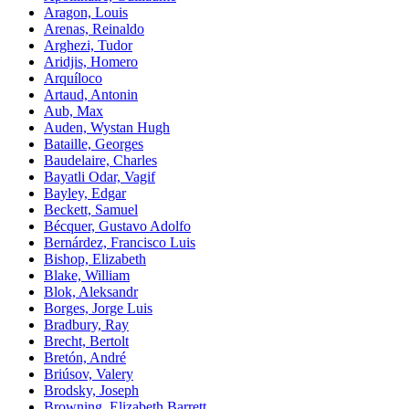
Aragon, Louis
Arenas, Reinaldo
Arghezi, Tudor
Aridjis, Homero
Arquíloco
Artaud, Antonin
Aub, Max
Auden, Wystan Hugh
Bataille, Georges
Baudelaire, Charles
Bayatli Odar, Vagif
Bayley, Edgar
Beckett, Samuel
Bécquer, Gustavo Adolfo
Bernárdez, Francisco Luis
Bishop, Elizabeth
Blake, William
Blok, Aleksandr
Borges, Jorge Luis
Bradbury, Ray
Brecht, Bertolt
Bretón, André
Briúsov, Valery
Brodsky, Joseph
Browning, Elizabeth Barrett