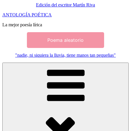
Edición del escritor Martín Riva
Saltar
ANTOLOGÍA POÉTICA
al
La mejor poesía lírica
contenido
Poema aleatorio
"nadie, ni siquiera la lluvia, tiene manos tan pequeñas"