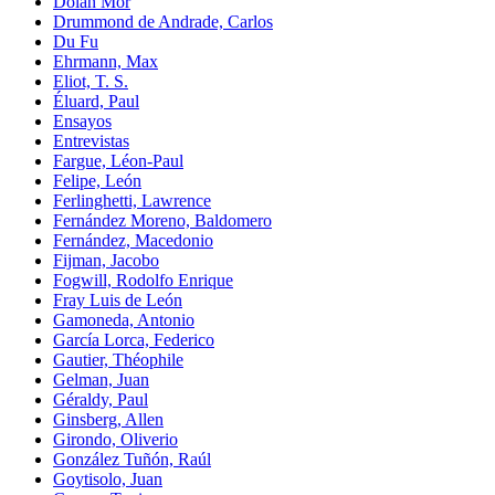
Dolan Mor
Drummond de Andrade, Carlos
Du Fu
Ehrmann, Max
Eliot, T. S.
Éluard, Paul
Ensayos
Entrevistas
Fargue, Léon-Paul
Felipe, León
Ferlinghetti, Lawrence
Fernández Moreno, Baldomero
Fernández, Macedonio
Fijman, Jacobo
Fogwill, Rodolfo Enrique
Fray Luis de León
Gamoneda, Antonio
García Lorca, Federico
Gautier, Théophile
Gelman, Juan
Géraldy, Paul
Ginsberg, Allen
Girondo, Oliverio
González Tuñón, Raúl
Goytisolo, Juan