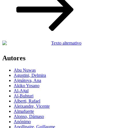
Autores
Abu Nuwas
Agustini, Delmira
Ajmátova, Ana
Akiko Yosano
Al-Ajtal
Al-Buhturi
Alberti, Rafael
Aleixandre, Vicente
Almafuerte
Alonso, Dámaso
Anónimo
Apollinaire, Guillaume