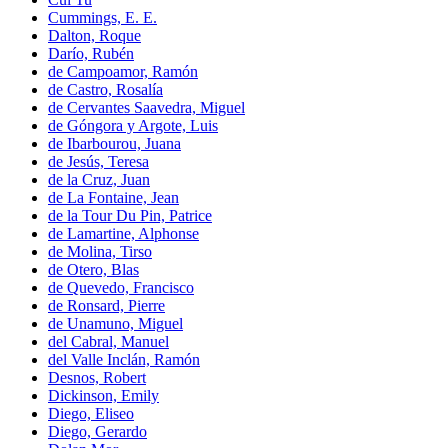
Cummings, E. E.
Dalton, Roque
Darío, Rubén
de Campoamor, Ramón
de Castro, Rosalía
de Cervantes Saavedra, Miguel
de Góngora y Argote, Luis
de Ibarbourou, Juana
de Jesús, Teresa
de la Cruz, Juan
de La Fontaine, Jean
de la Tour Du Pin, Patrice
de Lamartine, Alphonse
de Molina, Tirso
de Otero, Blas
de Quevedo, Francisco
de Ronsard, Pierre
de Unamuno, Miguel
del Cabral, Manuel
del Valle Inclán, Ramón
Desnos, Robert
Dickinson, Emily
Diego, Eliseo
Diego, Gerardo