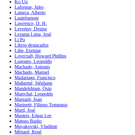
Ko Un
Laforgue, Jules
Laiseca, Alberto
Lautréamont
Lawrence, D. H.
Levertov, Denise
Lezama Lima, José
Li Po
Libros destacados
Lihn, Enrique
Lovecraft, Howard Phillips
Lugones, Leopoldo
Machado, Antonio
Machado, Manuel
Madariaga, Francisco
Mallarmé, Stéphane
Mandelshtam, Ósip
Marechal, Leopoldo
Margarit, Joan
Marinetti, Filippo Tommaso
Martí, José
Masters, Edgar Lee
Matsuo Basho
Mayakovski, Vladímir
Ménard, René