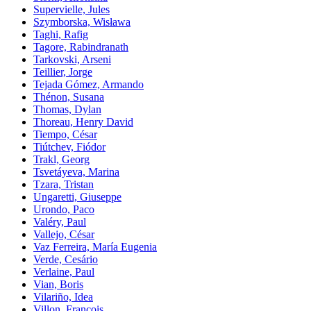
Supervielle, Jules
Szymborska, Wisława
Taghi, Rafig
Tagore, Rabindranath
Tarkovski, Arseni
Teillier, Jorge
Tejada Gómez, Armando
Thénon, Susana
Thomas, Dylan
Thoreau, Henry David
Tiempo, César
Tiútchev, Fiódor
Trakl, Georg
Tsvetáyeva, Marina
Tzara, Tristan
Ungaretti, Giuseppe
Urondo, Paco
Valéry, Paul
Vallejo, César
Vaz Ferreira, María Eugenia
Verde, Cesário
Verlaine, Paul
Vian, Boris
Vilariño, Idea
Villon, François