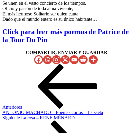
Se unen en el vasto concierto de los tiempos,
Oficio y pasión de toda alma viviente,
El más hermoso Solitario,ser quien canta,
Dado que el mundo entero es su único habitante…
Click para leer más poemas de Patrice de
la Tour Du Pin
COMPARTIR, ENVIAR Y GUARDAR
Navegación
Entrada
anterior
de
entradas
Anteriores
ANTONIO MACHADO – Poemas cortos – La saeta
Siguiente
Siguiente
La rosa – RENÉ MÉNARD
entrada