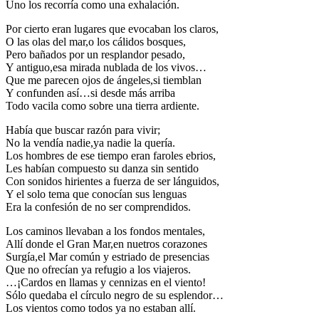
Uno los recorría como una exhalación.
Por cierto eran lugares que evocaban los claros,
O las olas del mar,o los cálidos bosques,
Pero bañados por un resplandor pesado,
Y antiguo,esa mirada nublada de los vivos…
Que me parecen ojos de ángeles,si tiemblan
Y confunden así…si desde más arriba
Todo vacila como sobre una tierra ardiente.
Había que buscar razón para vivir;
No la vendía nadie,ya nadie la quería.
Los hombres de ese tiempo eran faroles ebrios,
Les habían compuesto su danza sin sentido
Con sonidos hirientes a fuerza de ser lánguidos,
Y el solo tema que conocían sus lenguas
Era la confesión de no ser comprendidos.
Los caminos llevaban a los fondos mentales,
Allí donde el Gran Mar,en nuetros corazones
Surgía,el Mar común y estriado de presencias
Que no ofrecían ya refugio a los viajeros.
…¡Cardos en llamas y cennizas en el viento!
Sólo quedaba el círculo negro de su esplendor…
Los vientos como todos ya no estaban allí.