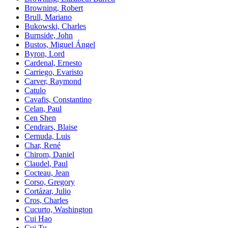
Browning, Robert
Brull, Mariano
Bukowski, Charles
Burnside, John
Bustos, Miguel Ángel
Byron, Lord
Cardenal, Ernesto
Carriego, Evaristo
Carver, Raymond
Catulo
Cavafis, Constantino
Celan, Paul
Cen Shen
Cendrars, Blaise
Cernuda, Luis
Char, René
Chirom, Daniel
Claudel, Paul
Cocteau, Jean
Corso, Gregory
Cortázar, Julio
Cros, Charles
Cucurto, Washington
Cui Hao
Cui Tu