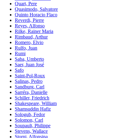
Quart, Pere
Quasimodo, Salvatore
Quinto Horacio Flaco
Reverdi, Pierre
Reyes, Alfonso
Rilke, Rainer Maria
Rimbaud, Arthur
Romero, Elvio
Rulfo, Juan
Rumi
Saba, Umberto
Saer, Juan José
Safo
Saint-Pol-Roux
Salinas, Pedro
Sandburg, Carl
Sarréra, Danielle
Schiller, Friedrich
Shakespeare, William
Shamsuddin Hafiz
Sologub, Fedor
Solomon, Carl
Soupault, Philippe
Stevens, Wallace
Storni, Alfonsina