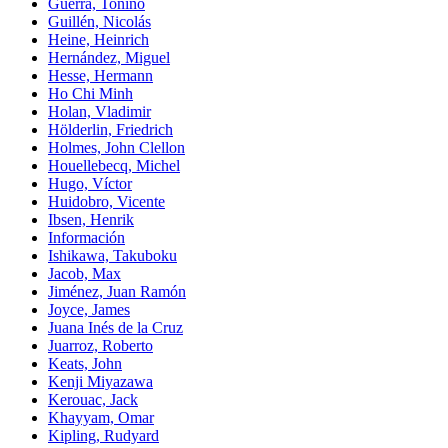
Guerra, Tonino
Guillén, Nicolás
Heine, Heinrich
Hernández, Miguel
Hesse, Hermann
Ho Chi Minh
Holan, Vladimir
Hölderlin, Friedrich
Holmes, John Clellon
Houellebecq, Michel
Hugo, Víctor
Huidobro, Vicente
Ibsen, Henrik
Información
Ishikawa, Takuboku
Jacob, Max
Jiménez, Juan Ramón
Joyce, James
Juana Inés de la Cruz
Juarroz, Roberto
Keats, John
Kenji Miyazawa
Kerouac, Jack
Khayyam, Omar
Kipling, Rudyard