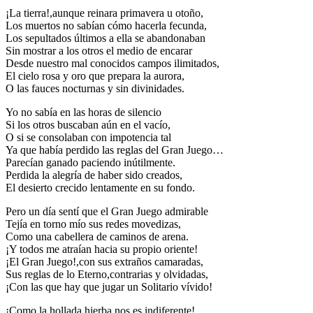
¡La tierra!,aunque reinara primavera u otoño,
Los muertos no sabían cómo hacerla fecunda,
Los sepultados últimos a ella se abandonaban
Sin mostrar a los otros el medio de encarar
Desde nuestro mal conocidos campos ilimitados,
El cielo rosa y oro que prepara la aurora,
O las fauces nocturnas y sin divinidades.
Yo no sabía en las horas de silencio
Si los otros buscaban aún en el vacío,
O si se consolaban con impotencia tal
Ya que había perdido las reglas del Gran Juego…
Parecían ganado paciendo inútilmente.
Perdida la alegría de haber sido creados,
El desierto crecido lentamente en su fondo.
Pero un día sentí que el Gran Juego admirable
Tejía en torno mío sus redes movedizas,
Como una cabellera de caminos de arena.
¡Y todos me atraían hacia su propio oriente!
¡El Gran Juego!,con sus extraños camaradas,
Sus reglas de lo Eterno,contrarias y olvidadas,
¡Con las que hay que jugar un Solitario vívido!
¡Como la hollada hierba nos es indiferente!