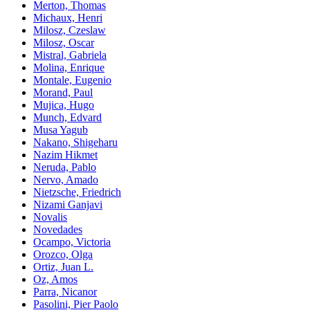
Merton, Thomas
Michaux, Henri
Milosz, Czeslaw
Milosz, Oscar
Mistral, Gabriela
Molina, Enrique
Montale, Eugenio
Morand, Paul
Mujica, Hugo
Munch, Edvard
Musa Yagub
Nakano, Shigeharu
Nazim Hikmet
Neruda, Pablo
Nervo, Amado
Nietzsche, Friedrich
Nizami Ganjavi
Novalis
Novedades
Ocampo, Victoria
Orozco, Olga
Ortiz, Juan L.
Oz, Amos
Parra, Nicanor
Pasolini, Pier Paolo