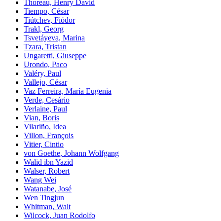
Thoreau, Henry David
Tiempo, César
Tiútchev, Fiódor
Trakl, Georg
Tsvetáyeva, Marina
Tzara, Tristan
Ungaretti, Giuseppe
Urondo, Paco
Valéry, Paul
Vallejo, César
Vaz Ferreira, María Eugenia
Verde, Cesário
Verlaine, Paul
Vian, Boris
Vilariño, Idea
Villon, François
Vitier, Cintio
von Goethe, Johann Wolfgang
Walid ibn Yazid
Walser, Robert
Wang Wei
Watanabe, José
Wen Tingjun
Whitman, Walt
Wilcock, Juan Rodolfo