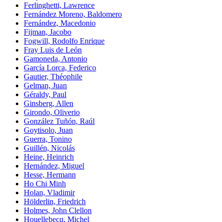
Ferlinghetti, Lawrence
Fernández Moreno, Baldomero
Fernández, Macedonio
Fijman, Jacobo
Fogwill, Rodolfo Enrique
Fray Luis de León
Gamoneda, Antonio
García Lorca, Federico
Gautier, Théophile
Gelman, Juan
Géraldy, Paul
Ginsberg, Allen
Girondo, Oliverio
González Tuñón, Raúl
Goytisolo, Juan
Guerra, Tonino
Guillén, Nicolás
Heine, Heinrich
Hernández, Miguel
Hesse, Hermann
Ho Chi Minh
Holan, Vladimir
Hölderlin, Friedrich
Holmes, John Clellon
Houellebecq, Michel