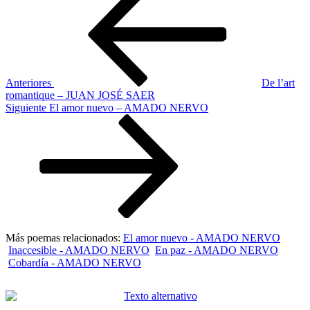
anterior
de
entradas
Anteriores
De l’art
romantique – JUAN JOSÉ SAER
Siguiente
Siguiente
El amor nuevo – AMADO NERVO
entrada
Más poemas relacionados:
El amor nuevo - AMADO NERVO
Inaccesible - AMADO NERVO
En paz - AMADO NERVO
Cobardía - AMADO NERVO