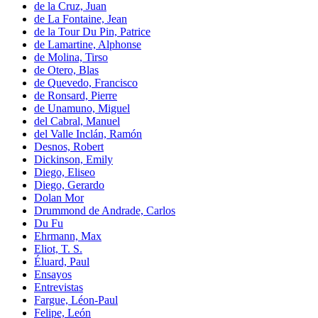
de la Cruz, Juan
de La Fontaine, Jean
de la Tour Du Pin, Patrice
de Lamartine, Alphonse
de Molina, Tirso
de Otero, Blas
de Quevedo, Francisco
de Ronsard, Pierre
de Unamuno, Miguel
del Cabral, Manuel
del Valle Inclán, Ramón
Desnos, Robert
Dickinson, Emily
Diego, Eliseo
Diego, Gerardo
Dolan Mor
Drummond de Andrade, Carlos
Du Fu
Ehrmann, Max
Eliot, T. S.
Éluard, Paul
Ensayos
Entrevistas
Fargue, Léon-Paul
Felipe, León