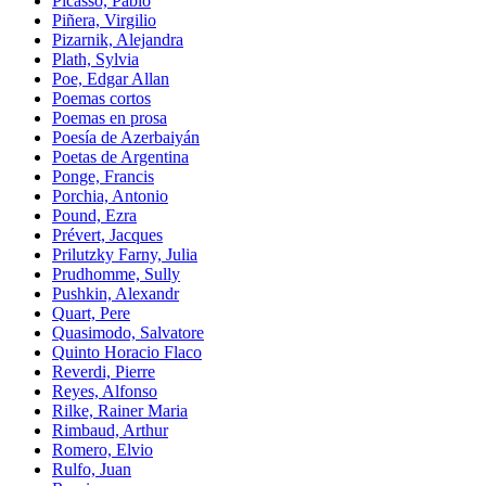
Picasso, Pablo
Piñera, Virgilio
Pizarnik, Alejandra
Plath, Sylvia
Poe, Edgar Allan
Poemas cortos
Poemas en prosa
Poesía de Azerbaiyán
Poetas de Argentina
Ponge, Francis
Porchia, Antonio
Pound, Ezra
Prévert, Jacques
Prilutzky Farny, Julia
Prudhomme, Sully
Pushkin, Alexandr
Quart, Pere
Quasimodo, Salvatore
Quinto Horacio Flaco
Reverdi, Pierre
Reyes, Alfonso
Rilke, Rainer Maria
Rimbaud, Arthur
Romero, Elvio
Rulfo, Juan