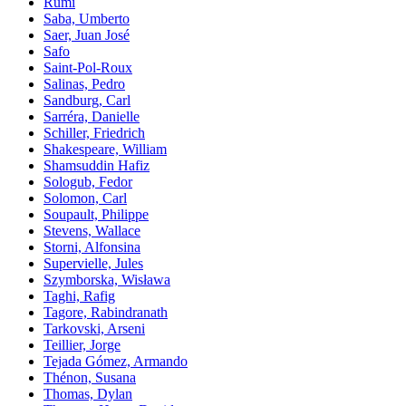
Rumi
Saba, Umberto
Saer, Juan José
Safo
Saint-Pol-Roux
Salinas, Pedro
Sandburg, Carl
Sarréra, Danielle
Schiller, Friedrich
Shakespeare, William
Shamsuddin Hafiz
Sologub, Fedor
Solomon, Carl
Soupault, Philippe
Stevens, Wallace
Storni, Alfonsina
Supervielle, Jules
Szymborska, Wisława
Taghi, Rafig
Tagore, Rabindranath
Tarkovski, Arseni
Teillier, Jorge
Tejada Gómez, Armando
Thénon, Susana
Thomas, Dylan