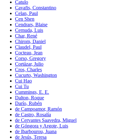
Catulo
Cavafis, Constantino
Celan, Paul
Cen Shen
Cendrars, Blaise
Cernuda, Luis
Char, René
Chirom, Daniel
Claudel, Paul
Cocteau, Jean
Corso, Gregory
Cortázar, Julio
Cros, Charles
Cucurto, Washington
Cui Hao
Cui Tu
Cummings, E. E.
Dalton, Roque
Darío, Rubén
de Campoamor, Ramón
de Castro, Rosalía
de Cervantes Saavedra, Miguel
de Góngora y Argote, Luis
de Ibarbourou, Juana
de Jesús, Teresa