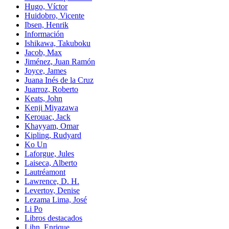
Hugo, Víctor
Huidobro, Vicente
Ibsen, Henrik
Información
Ishikawa, Takuboku
Jacob, Max
Jiménez, Juan Ramón
Joyce, James
Juana Inés de la Cruz
Juarroz, Roberto
Keats, John
Kenji Miyazawa
Kerouac, Jack
Khayyam, Omar
Kipling, Rudyard
Ko Un
Laforgue, Jules
Laiseca, Alberto
Lautréamont
Lawrence, D. H.
Levertov, Denise
Lezama Lima, José
Li Po
Libros destacados
Lihn, Enrique