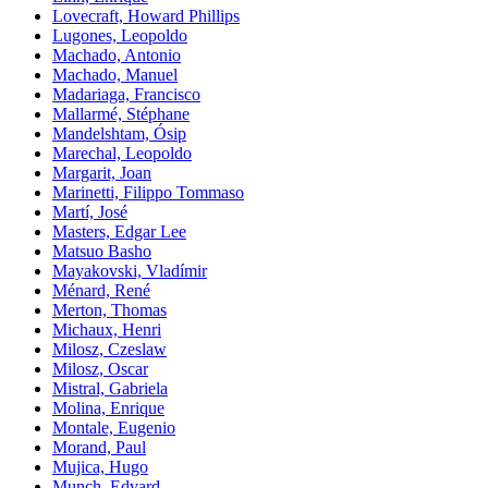
Lovecraft, Howard Phillips
Lugones, Leopoldo
Machado, Antonio
Machado, Manuel
Madariaga, Francisco
Mallarmé, Stéphane
Mandelshtam, Ósip
Marechal, Leopoldo
Margarit, Joan
Marinetti, Filippo Tommaso
Martí, José
Masters, Edgar Lee
Matsuo Basho
Mayakovski, Vladímir
Ménard, René
Merton, Thomas
Michaux, Henri
Milosz, Czeslaw
Milosz, Oscar
Mistral, Gabriela
Molina, Enrique
Montale, Eugenio
Morand, Paul
Mujica, Hugo
Munch, Edvard