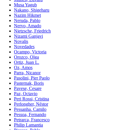
Musa Yagub
Nakano, Shigeharu
Nazim Hikmet
Neruda, Pablo
Nervo, Amado
Nietzsche, Friedrich
Nizami Ganjavi
Novalis
Novedades
Ocampo, Victoria
Orozco, Olga
Ortiz, Juan L.
Oz, Amos
Parra, Nicanor
Pasolini, Pier Paolo
Pasternak, Boris
Pavese, Cesare
Paz, Octavio
Peri Rossi, Cristina
Perlongher, Néstor
Pessanha. Camilo
Pessoa, Fernando
Petrarca, Francesco
Philip Lamantia