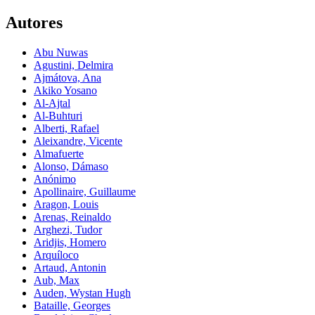
Autores
Abu Nuwas
Agustini, Delmira
Ajmátova, Ana
Akiko Yosano
Al-Ajtal
Al-Buhturi
Alberti, Rafael
Aleixandre, Vicente
Almafuerte
Alonso, Dámaso
Anónimo
Apollinaire, Guillaume
Aragon, Louis
Arenas, Reinaldo
Arghezi, Tudor
Aridjis, Homero
Arquíloco
Artaud, Antonin
Aub, Max
Auden, Wystan Hugh
Bataille, Georges