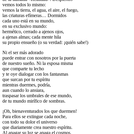
vemos todos lo mismo:
vemos la tierra, el agua, el aire, el fuego,
las criaturas efímeras… Dormidos
cada uno está en su mundo,
en su exclusivo mundo:
hermético, cerrado a ajenos ojos,
a ajenas almas; cada mente hila
su propio ensueño (o su verdad: ¡quién sabe!)
Ni el ser más adorado
puede entrar con nosotros por la puerta
de nuestro sueño. Ni la esposa misma
que comparte tu lecho
y te oye dialogar con los fantasmas
que surcan por tu espíritu
mientras duermes, podría,
aun cuando lo ansiara,
traspasar los umbrales de ese mundo,
de tu mundo mirífico de sombras.
¡Oh, bienaventurados los que duermen!
Para ellos se extingue cada noche,
con todo su dolor el universo
que diariamente crea nuestro espíritu.
Al apagar su luz se apaga el cosmos.