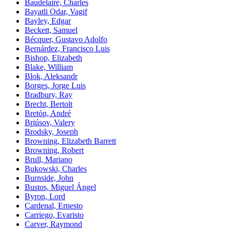
Baudelaire, Charles
Bayatli Odar, Vagif
Bayley, Edgar
Beckett, Samuel
Bécquer, Gustavo Adolfo
Bernárdez, Francisco Luis
Bishop, Elizabeth
Blake, William
Blok, Aleksandr
Borges, Jorge Luis
Bradbury, Ray
Brecht, Bertolt
Bretón, André
Briúsov, Valery
Brodsky, Joseph
Browning, Elizabeth Barrett
Browning, Robert
Brull, Mariano
Bukowski, Charles
Burnside, John
Bustos, Miguel Ángel
Byron, Lord
Cardenal, Ernesto
Carriego, Evaristo
Carver, Raymond