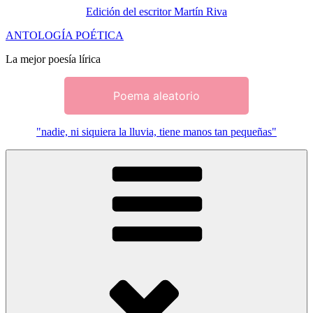
Edición del escritor Martín Riva
Saltar
ANTOLOGÍA POÉTICA
al
La mejor poesía lírica
contenido
Poema aleatorio
"nadie, ni siquiera la lluvia, tiene manos tan pequeñas"