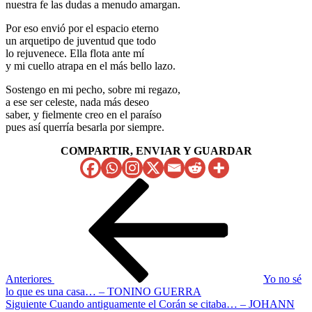
nuestra fe las dudas a menudo amargan.
Por eso envió por el espacio eterno
un arquetipo de juventud que todo
lo rejuvenece. Ella flota ante mí
y mi cuello atrapa en el más bello lazo.
Sostengo en mi pecho, sobre mi regazo,
a ese ser celeste, nada más deseo
saber, y fielmente creo en el paraíso
pues así querría besarla por siempre.
COMPARTIR, ENVIAR Y GUARDAR
Navegación
Entrada
anterior
de
entradas
Anteriores
Yo no sé
lo que es una casa… – TONINO GUERRA
Siguiente
Siguiente
Cuando antiguamente el Corán se citaba… – JOHANN