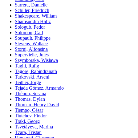
Sarréra, Danielle
Schiller, Friedrich
Shakespeare, William
Shamsuddin Hafiz
Sologub, Fedor
Solomon, Carl
Soupault, Philippe
Stevens, Wallace
Storni, Alfonsina
Supervielle, Jules
Szymborska, Wisława
Taghi, Rafig
Tagore, Rabindranath
Tarkovski, Arseni
Teillier, Jorge
Tejada Gómez, Armando
Thénon, Susana
Thomas, Dylan
Thoreau, Henry David
Tiempo, César
Tiútchev, Fiódor
Trakl, Georg
Tsvetáyeva, Marina
Tzara, Tristan
Ungaretti, Giuseppe