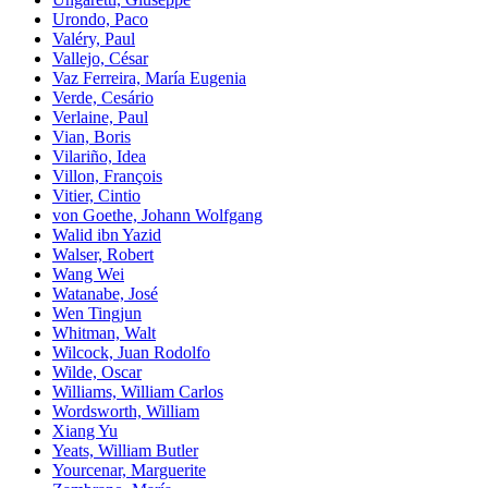
Urondo, Paco
Valéry, Paul
Vallejo, César
Vaz Ferreira, María Eugenia
Verde, Cesário
Verlaine, Paul
Vian, Boris
Vilariño, Idea
Villon, François
Vitier, Cintio
von Goethe, Johann Wolfgang
Walid ibn Yazid
Walser, Robert
Wang Wei
Watanabe, José
Wen Tingjun
Whitman, Walt
Wilcock, Juan Rodolfo
Wilde, Oscar
Williams, William Carlos
Wordsworth, William
Xiang Yu
Yeats, William Butler
Yourcenar, Marguerite