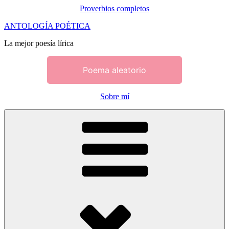
Proverbios completos
Saltar
ANTOLOGÍA POÉTICA
al
La mejor poesía lírica
contenido
Poema aleatorio
Sobre mí