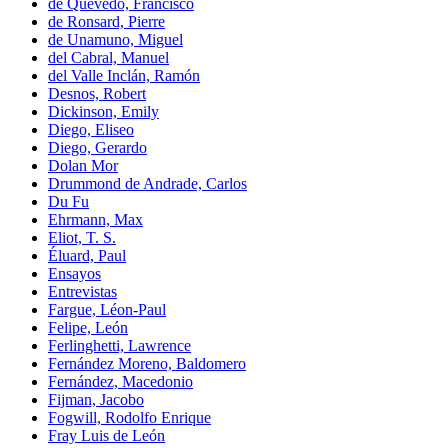
de Quevedo, Francisco
de Ronsard, Pierre
de Unamuno, Miguel
del Cabral, Manuel
del Valle Inclán, Ramón
Desnos, Robert
Dickinson, Emily
Diego, Eliseo
Diego, Gerardo
Dolan Mor
Drummond de Andrade, Carlos
Du Fu
Ehrmann, Max
Eliot, T. S.
Éluard, Paul
Ensayos
Entrevistas
Fargue, Léon-Paul
Felipe, León
Ferlinghetti, Lawrence
Fernández Moreno, Baldomero
Fernández, Macedonio
Fijman, Jacobo
Fogwill, Rodolfo Enrique
Fray Luis de León