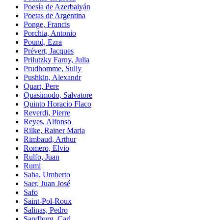
Poesía de Azerbaiyán
Poetas de Argentina
Ponge, Francis
Porchia, Antonio
Pound, Ezra
Prévert, Jacques
Prilutzky Farny, Julia
Prudhomme, Sully
Pushkin, Alexandr
Quart, Pere
Quasimodo, Salvatore
Quinto Horacio Flaco
Reverdi, Pierre
Reyes, Alfonso
Rilke, Rainer Maria
Rimbaud, Arthur
Romero, Elvio
Rulfo, Juan
Rumi
Saba, Umberto
Saer, Juan José
Safo
Saint-Pol-Roux
Salinas, Pedro
Sandburg, Carl