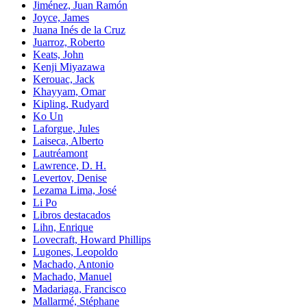
Jiménez, Juan Ramón
Joyce, James
Juana Inés de la Cruz
Juarroz, Roberto
Keats, John
Kenji Miyazawa
Kerouac, Jack
Khayyam, Omar
Kipling, Rudyard
Ko Un
Laforgue, Jules
Laiseca, Alberto
Lautréamont
Lawrence, D. H.
Levertov, Denise
Lezama Lima, José
Li Po
Libros destacados
Lihn, Enrique
Lovecraft, Howard Phillips
Lugones, Leopoldo
Machado, Antonio
Machado, Manuel
Madariaga, Francisco
Mallarmé, Stéphane