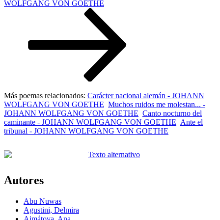
entrada
WOLFGANG VON GOETHE
Más poemas relacionados:
Carácter nacional alemán - JOHANN
WOLFGANG VON GOETHE
Muchos ruidos me molestan... -
JOHANN WOLFGANG VON GOETHE
Canto nocturno del
caminante - JOHANN WOLFGANG VON GOETHE
Ante el
tribunal - JOHANN WOLFGANG VON GOETHE
Autores
Abu Nuwas
Agustini, Delmira
Ajmátova, Ana