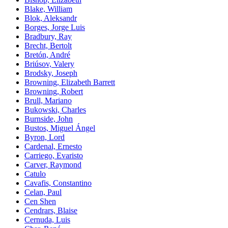
Blake, William
Blok, Aleksandr
Borges, Jorge Luis
Bradbury, Ray
Brecht, Bertolt
Bretón, André
Briúsov, Valery
Brodsky, Joseph
Browning, Elizabeth Barrett
Browning, Robert
Brull, Mariano
Bukowski, Charles
Burnside, John
Bustos, Miguel Ángel
Byron, Lord
Cardenal, Ernesto
Carriego, Evaristo
Carver, Raymond
Catulo
Cavafis, Constantino
Celan, Paul
Cen Shen
Cendrars, Blaise
Cernuda, Luis