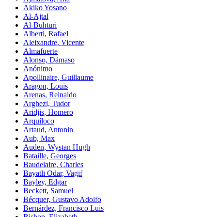
Akiko Yosano
Al-Ajtal
Al-Buhturi
Alberti, Rafael
Aleixandre, Vicente
Almafuerte
Alonso, Dámaso
Anónimo
Apollinaire, Guillaume
Aragon, Louis
Arenas, Reinaldo
Arghezi, Tudor
Aridjis, Homero
Arquíloco
Artaud, Antonin
Aub, Max
Auden, Wystan Hugh
Bataille, Georges
Baudelaire, Charles
Bayatli Odar, Vagif
Bayley, Edgar
Beckett, Samuel
Bécquer, Gustavo Adolfo
Bernárdez, Francisco Luis
Bishop, Elizabeth