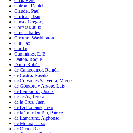
Char, René
Chirom, Daniel
Claudel, Paul
Cocteau, Jean
Corso, Gregory
Cortázar, Julio
Cros, Charles
Cucurto, Washington
Cui Hao
Cui Tu
Cummings, E. E.
Dalton, Roque
Darío, Rubén
de Campoamor, Ramón
de Castro, Rosalía
de Cervantes Saavedra, Miguel
de Góngora y Argote, Luis
de Ibarbourou, Juana
de Jesús, Teresa
de la Cruz, Juan
de La Fontaine, Jean
de la Tour Du Pin, Patrice
de Lamartine, Alphonse
de Molina, Tirso
de Otero, Blas