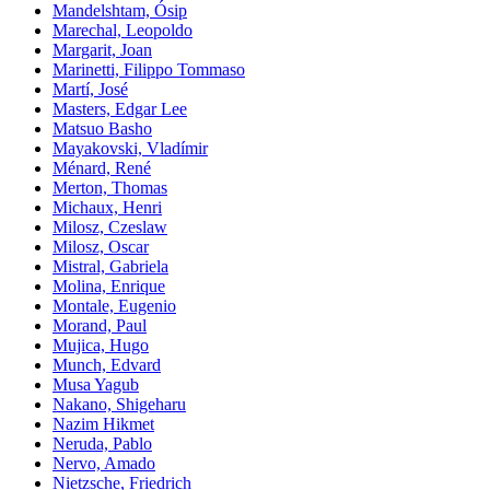
Mandelshtam, Ósip
Marechal, Leopoldo
Margarit, Joan
Marinetti, Filippo Tommaso
Martí, José
Masters, Edgar Lee
Matsuo Basho
Mayakovski, Vladímir
Ménard, René
Merton, Thomas
Michaux, Henri
Milosz, Czeslaw
Milosz, Oscar
Mistral, Gabriela
Molina, Enrique
Montale, Eugenio
Morand, Paul
Mujica, Hugo
Munch, Edvard
Musa Yagub
Nakano, Shigeharu
Nazim Hikmet
Neruda, Pablo
Nervo, Amado
Nietzsche, Friedrich