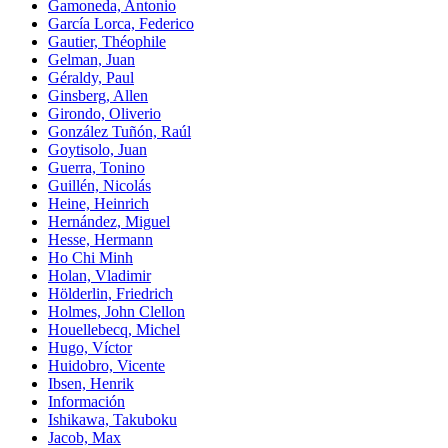
Gamoneda, Antonio
García Lorca, Federico
Gautier, Théophile
Gelman, Juan
Géraldy, Paul
Ginsberg, Allen
Girondo, Oliverio
González Tuñón, Raúl
Goytisolo, Juan
Guerra, Tonino
Guillén, Nicolás
Heine, Heinrich
Hernández, Miguel
Hesse, Hermann
Ho Chi Minh
Holan, Vladimir
Hölderlin, Friedrich
Holmes, John Clellon
Houellebecq, Michel
Hugo, Víctor
Huidobro, Vicente
Ibsen, Henrik
Información
Ishikawa, Takuboku
Jacob, Max