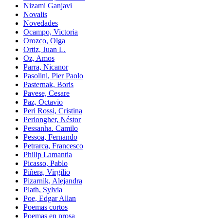
Nizami Ganjavi
Novalis
Novedades
Ocampo, Victoria
Orozco, Olga
Ortiz, Juan L.
Oz, Amos
Parra, Nicanor
Pasolini, Pier Paolo
Pasternak, Boris
Pavese, Cesare
Paz, Octavio
Peri Rossi, Cristina
Perlongher, Néstor
Pessanha. Camilo
Pessoa, Fernando
Petrarca, Francesco
Philip Lamantia
Picasso, Pablo
Piñera, Virgilio
Pizarnik, Alejandra
Plath, Sylvia
Poe, Edgar Allan
Poemas cortos
Poemas en prosa