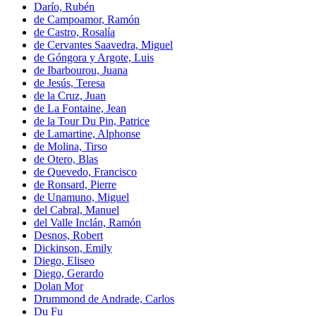
Darío, Rubén
de Campoamor, Ramón
de Castro, Rosalía
de Cervantes Saavedra, Miguel
de Góngora y Argote, Luis
de Ibarbourou, Juana
de Jesús, Teresa
de la Cruz, Juan
de La Fontaine, Jean
de la Tour Du Pin, Patrice
de Lamartine, Alphonse
de Molina, Tirso
de Otero, Blas
de Quevedo, Francisco
de Ronsard, Pierre
de Unamuno, Miguel
del Cabral, Manuel
del Valle Inclán, Ramón
Desnos, Robert
Dickinson, Emily
Diego, Eliseo
Diego, Gerardo
Dolan Mor
Drummond de Andrade, Carlos
Du Fu