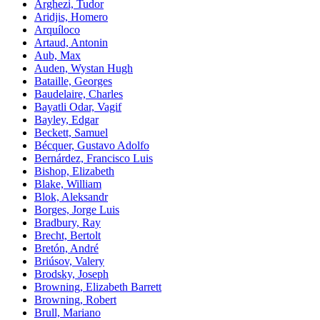
Arghezi, Tudor
Aridjis, Homero
Arquíloco
Artaud, Antonin
Aub, Max
Auden, Wystan Hugh
Bataille, Georges
Baudelaire, Charles
Bayatli Odar, Vagif
Bayley, Edgar
Beckett, Samuel
Bécquer, Gustavo Adolfo
Bernárdez, Francisco Luis
Bishop, Elizabeth
Blake, William
Blok, Aleksandr
Borges, Jorge Luis
Bradbury, Ray
Brecht, Bertolt
Bretón, André
Briúsov, Valery
Brodsky, Joseph
Browning, Elizabeth Barrett
Browning, Robert
Brull, Mariano