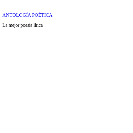
Saltar
ANTOLOGÍA POÉTICA
al
La mejor poesía lírica
contenido