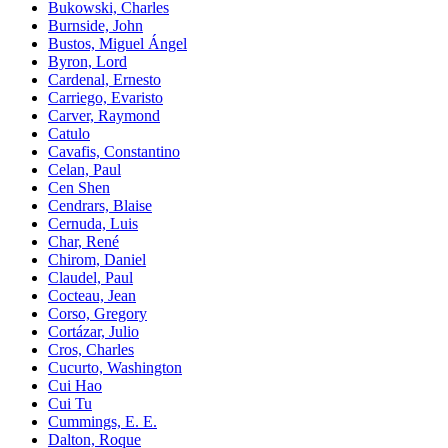
Bukowski, Charles
Burnside, John
Bustos, Miguel Ángel
Byron, Lord
Cardenal, Ernesto
Carriego, Evaristo
Carver, Raymond
Catulo
Cavafis, Constantino
Celan, Paul
Cen Shen
Cendrars, Blaise
Cernuda, Luis
Char, René
Chirom, Daniel
Claudel, Paul
Cocteau, Jean
Corso, Gregory
Cortázar, Julio
Cros, Charles
Cucurto, Washington
Cui Hao
Cui Tu
Cummings, E. E.
Dalton, Roque