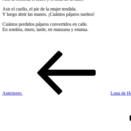
Asir el cuello, el pie de la mujer tendida.
Y luego abrir las manos. ¡Cuántos pájaros sueltos!
Cuántos perdidos pájaros convertidos en calle.
En sombra, muro, tarde, en manzana y estatua.
Navegación
Entrada
anterior
de
entradas
Anteriores
Luna de 
Siguiente
entrada