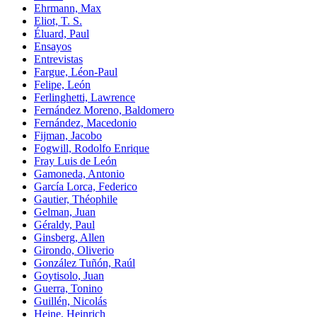
Ehrmann, Max
Eliot, T. S.
Éluard, Paul
Ensayos
Entrevistas
Fargue, Léon-Paul
Felipe, León
Ferlinghetti, Lawrence
Fernández Moreno, Baldomero
Fernández, Macedonio
Fijman, Jacobo
Fogwill, Rodolfo Enrique
Fray Luis de León
Gamoneda, Antonio
García Lorca, Federico
Gautier, Théophile
Gelman, Juan
Géraldy, Paul
Ginsberg, Allen
Girondo, Oliverio
González Tuñón, Raúl
Goytisolo, Juan
Guerra, Tonino
Guillén, Nicolás
Heine, Heinrich