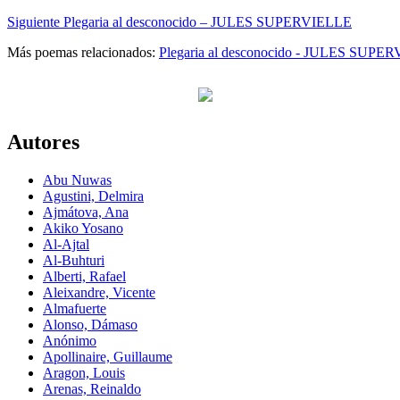
Siguiente
Plegaria al desconocido – JULES SUPERVIELLE
Más poemas relacionados:
Plegaria al desconocido - JULES SUPE
Autores
Abu Nuwas
Agustini, Delmira
Ajmátova, Ana
Akiko Yosano
Al-Ajtal
Al-Buhturi
Alberti, Rafael
Aleixandre, Vicente
Almafuerte
Alonso, Dámaso
Anónimo
Apollinaire, Guillaume
Aragon, Louis
Arenas, Reinaldo