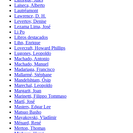
Laiseca, Alberto
Lautréamont
Lawrence, D. H.
Levertov, Denise
Lezama Lima, José
Li Po
Libros destacados
Lihn, Enrique
Lovecraft, Howard Phillips
Lugones, Leopoldo
Machado, Antonio
Machado, Manuel
Madariaga, Francisco
Mallarmé, Stéphane
Mandelshtam, Ósip
Marechal, Leopoldo
Margarit, Joan
Marinetti, Filippo Tommaso
Martí, José
Masters, Edgar Lee
Matsuo Basho
Mayakovski, Vladímir
Ménard, René
Merton, Thomas