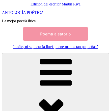
Edición del escritor Martín Riva
Saltar
ANTOLOGÍA POÉTICA
al
La mejor poesía lírica
contenido
Poema aleatorio
"nadie, ni siquiera la lluvia, tiene manos tan pequeñas"