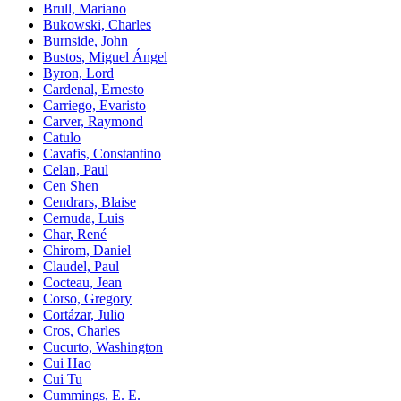
Brull, Mariano
Bukowski, Charles
Burnside, John
Bustos, Miguel Ángel
Byron, Lord
Cardenal, Ernesto
Carriego, Evaristo
Carver, Raymond
Catulo
Cavafis, Constantino
Celan, Paul
Cen Shen
Cendrars, Blaise
Cernuda, Luis
Char, René
Chirom, Daniel
Claudel, Paul
Cocteau, Jean
Corso, Gregory
Cortázar, Julio
Cros, Charles
Cucurto, Washington
Cui Hao
Cui Tu
Cummings, E. E.