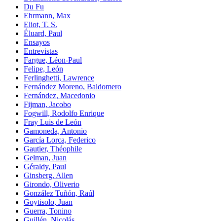
Du Fu
Ehrmann, Max
Eliot, T. S.
Éluard, Paul
Ensayos
Entrevistas
Fargue, Léon-Paul
Felipe, León
Ferlinghetti, Lawrence
Fernández Moreno, Baldomero
Fernández, Macedonio
Fijman, Jacobo
Fogwill, Rodolfo Enrique
Fray Luis de León
Gamoneda, Antonio
García Lorca, Federico
Gautier, Théophile
Gelman, Juan
Géraldy, Paul
Ginsberg, Allen
Girondo, Oliverio
González Tuñón, Raúl
Goytisolo, Juan
Guerra, Tonino
Guillén, Nicolás