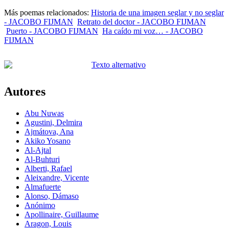
Más poemas relacionados:
Historia de una imagen seglar y no seglar
- JACOBO FIJMAN
Retrato del doctor - JACOBO FIJMAN
Puerto - JACOBO FIJMAN
Ha caído mi voz… - JACOBO
FIJMAN
Autores
Abu Nuwas
Agustini, Delmira
Ajmátova, Ana
Akiko Yosano
Al-Ajtal
Al-Buhturi
Alberti, Rafael
Aleixandre, Vicente
Almafuerte
Alonso, Dámaso
Anónimo
Apollinaire, Guillaume
Aragon, Louis