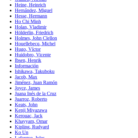
Heine, Heinrich
Hernández, Miguel
Hesse, Hermann
Ho Chi Minh
Holan, Vladimir
Hölderlin, Friedrich
Holmes, John Clellon
Houellebecq, Michel
Hugo, Víctor
Huidobro, Vicente
Ibsen, Henrik
Información
Ishikawa, Takuboku
Jacob, Max
Jiménez, Juan Ramón
Joyce, James
Juana Inés de la Cruz
Juarroz, Roberto
Keats, John
Kenji Miyazawa
Kerouac, Jack
Khayyam, Omar
Kipling, Rudyard
Ko Un
Laforgue, Jules