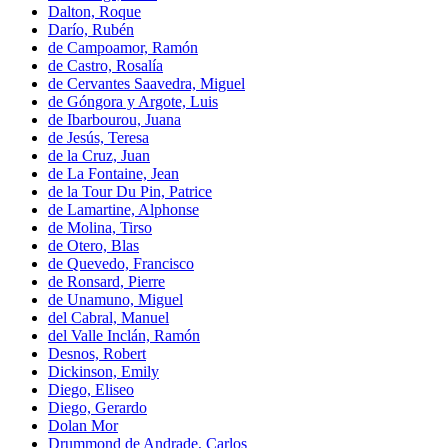
Dalton, Roque
Darío, Rubén
de Campoamor, Ramón
de Castro, Rosalía
de Cervantes Saavedra, Miguel
de Góngora y Argote, Luis
de Ibarbourou, Juana
de Jesús, Teresa
de la Cruz, Juan
de La Fontaine, Jean
de la Tour Du Pin, Patrice
de Lamartine, Alphonse
de Molina, Tirso
de Otero, Blas
de Quevedo, Francisco
de Ronsard, Pierre
de Unamuno, Miguel
del Cabral, Manuel
del Valle Inclán, Ramón
Desnos, Robert
Dickinson, Emily
Diego, Eliseo
Diego, Gerardo
Dolan Mor
Drummond de Andrade, Carlos