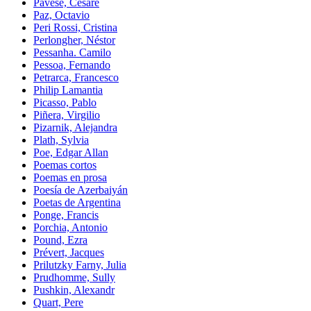
Pavese, Cesare
Paz, Octavio
Peri Rossi, Cristina
Perlongher, Néstor
Pessanha. Camilo
Pessoa, Fernando
Petrarca, Francesco
Philip Lamantia
Picasso, Pablo
Piñera, Virgilio
Pizarnik, Alejandra
Plath, Sylvia
Poe, Edgar Allan
Poemas cortos
Poemas en prosa
Poesía de Azerbaiyán
Poetas de Argentina
Ponge, Francis
Porchia, Antonio
Pound, Ezra
Prévert, Jacques
Prilutzky Farny, Julia
Prudhomme, Sully
Pushkin, Alexandr
Quart, Pere