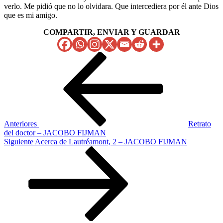
verlo. Me pidió que no lo olvidara. Que intercediera por él ante Dios
que es mi amigo.
COMPARTIR, ENVIAR Y GUARDAR
Navegación
Entrada
anterior
de
entradas
Anteriores
Retrato
del doctor – JACOBO FIJMAN
Siguiente
Siguiente
Acerca de Lautréamont, 2 – JACOBO FIJMAN
entrada