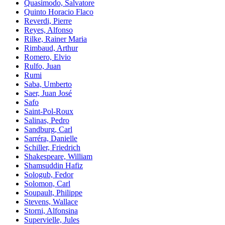
Quasimodo, Salvatore
Quinto Horacio Flaco
Reverdi, Pierre
Reyes, Alfonso
Rilke, Rainer Maria
Rimbaud, Arthur
Romero, Elvio
Rulfo, Juan
Rumi
Saba, Umberto
Saer, Juan José
Safo
Saint-Pol-Roux
Salinas, Pedro
Sandburg, Carl
Sarréra, Danielle
Schiller, Friedrich
Shakespeare, William
Shamsuddin Hafiz
Sologub, Fedor
Solomon, Carl
Soupault, Philippe
Stevens, Wallace
Storni, Alfonsina
Supervielle, Jules