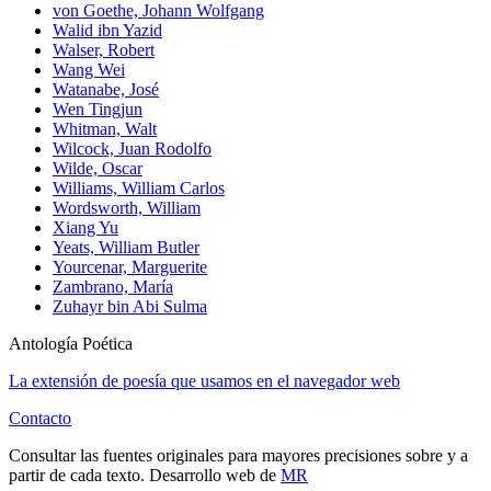
von Goethe, Johann Wolfgang
Walid ibn Yazid
Walser, Robert
Wang Wei
Watanabe, José
Wen Tingjun
Whitman, Walt
Wilcock, Juan Rodolfo
Wilde, Oscar
Williams, William Carlos
Wordsworth, William
Xiang Yu
Yeats, William Butler
Yourcenar, Marguerite
Zambrano, María
Zuhayr bin Abi Sulma
Antología Poética
La extensión de poesía que usamos en el navegador web
Contacto
Consultar las fuentes originales para mayores precisiones sobre y a
partir de cada texto. Desarrollo web de
MR