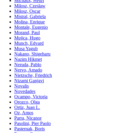
Michaux, Henri
Milosz, Czeslaw
Milosz, Oscar
Mistral, Gabriela
Molina, Enrique
Montale, Eugenio
Morand, Paul
Mujica, Hugo
Munch, Edvard
Musa Yagub
Nakano, Shigeharu
Nazim Hikmet
Neruda, Pablo
Nervo, Amado
Nietzsche, Friedrich
Nizami Ganjavi
Novalis
Novedades
Ocampo, Victoria
Orozco, Olga
Ortiz, Juan L.
Oz, Amos
Parra, Nicanor
Pasolini, Pier Paolo
Pasternak, Boris