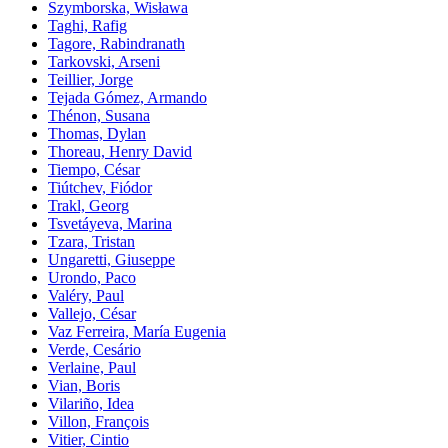
Szymborska, Wisława
Taghi, Rafig
Tagore, Rabindranath
Tarkovski, Arseni
Teillier, Jorge
Tejada Gómez, Armando
Thénon, Susana
Thomas, Dylan
Thoreau, Henry David
Tiempo, César
Tiútchev, Fiódor
Trakl, Georg
Tsvetáyeva, Marina
Tzara, Tristan
Ungaretti, Giuseppe
Urondo, Paco
Valéry, Paul
Vallejo, César
Vaz Ferreira, María Eugenia
Verde, Cesário
Verlaine, Paul
Vian, Boris
Vilariño, Idea
Villon, François
Vitier, Cintio