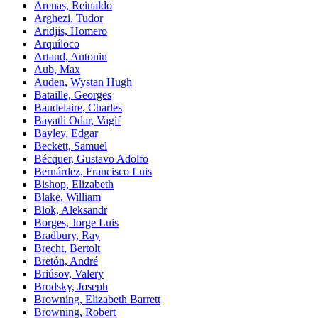
Arenas, Reinaldo
Arghezi, Tudor
Aridjis, Homero
Arquíloco
Artaud, Antonin
Aub, Max
Auden, Wystan Hugh
Bataille, Georges
Baudelaire, Charles
Bayatli Odar, Vagif
Bayley, Edgar
Beckett, Samuel
Bécquer, Gustavo Adolfo
Bernárdez, Francisco Luis
Bishop, Elizabeth
Blake, William
Blok, Aleksandr
Borges, Jorge Luis
Bradbury, Ray
Brecht, Bertolt
Bretón, André
Briúsov, Valery
Brodsky, Joseph
Browning, Elizabeth Barrett
Browning, Robert