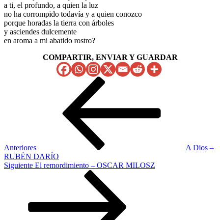
a ti, el profundo, a quien la luz
no ha corrompido todavía y a quien conozco
porque horadas la tierra con árboles
y asciendes dulcemente
en aroma a mi abatido rostro?
COMPARTIR, ENVIAR Y GUARDAR
Navegación
Entrada
anterior
de
entradas
Anteriores
A Dios –
RUBÉN DARÍO
Siguiente
Siguiente
El remordimiento – OSCAR MILOSZ
entrada