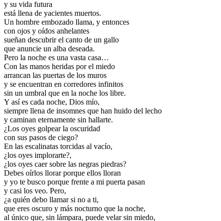
y su vida futura
está llena de yacientes muertos.
Un hombre embozado llama, y entonces
con ojos y oídos anhelantes
sueñan descubrir el canto de un gallo
que anuncie un alba deseada.
Pero la noche es una vasta casa…
Con las manos heridas por el miedo
arrancan las puertas de los muros
y se encuentran en corredores infinitos
sin un umbral que en la noche los libre.
Y así es cada noche, Dios mío,
siempre llena de insomnes que han huido del lecho
y caminan eternamente sin hallarte.
¿Los oyes golpear la oscuridad
con sus pasos de ciego?
En las escalinatas torcidas al vacío,
¿los oyes implorarte?,
¿los oyes caer sobre las negras piedras?
Debes oírlos llorar porque ellos lloran
y yo te busco porque frente a mi puerta pasan
y casi los veo. Pero,
¿a quién debo llamar si no a ti,
que eres oscuro y más nocturno que la noche,
al único que, sin lámpara, puede velar sin miedo,