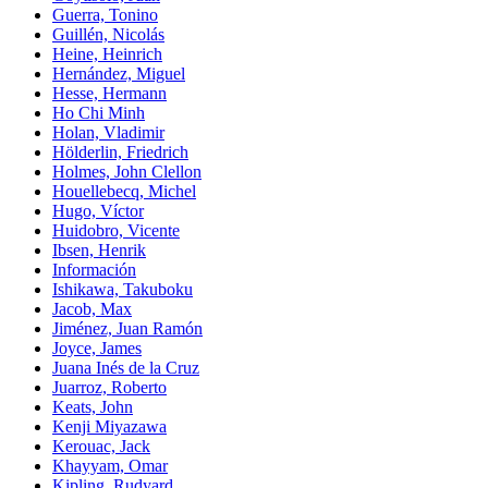
Guerra, Tonino
Guillén, Nicolás
Heine, Heinrich
Hernández, Miguel
Hesse, Hermann
Ho Chi Minh
Holan, Vladimir
Hölderlin, Friedrich
Holmes, John Clellon
Houellebecq, Michel
Hugo, Víctor
Huidobro, Vicente
Ibsen, Henrik
Información
Ishikawa, Takuboku
Jacob, Max
Jiménez, Juan Ramón
Joyce, James
Juana Inés de la Cruz
Juarroz, Roberto
Keats, John
Kenji Miyazawa
Kerouac, Jack
Khayyam, Omar
Kipling, Rudyard