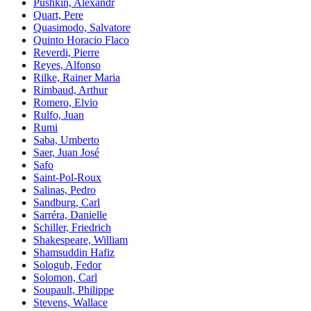
Pushkin, Alexandr
Quart, Pere
Quasimodo, Salvatore
Quinto Horacio Flaco
Reverdi, Pierre
Reyes, Alfonso
Rilke, Rainer Maria
Rimbaud, Arthur
Romero, Elvio
Rulfo, Juan
Rumi
Saba, Umberto
Saer, Juan José
Safo
Saint-Pol-Roux
Salinas, Pedro
Sandburg, Carl
Sarréra, Danielle
Schiller, Friedrich
Shakespeare, William
Shamsuddin Hafiz
Sologub, Fedor
Solomon, Carl
Soupault, Philippe
Stevens, Wallace