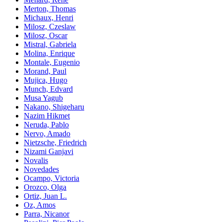
Merton, Thomas
Michaux, Henri
Milosz, Czeslaw
Milosz, Oscar
Mistral, Gabriela
Molina, Enrique
Montale, Eugenio
Morand, Paul
Mujica, Hugo
Munch, Edvard
Musa Yagub
Nakano, Shigeharu
Nazim Hikmet
Neruda, Pablo
Nervo, Amado
Nietzsche, Friedrich
Nizami Ganjavi
Novalis
Novedades
Ocampo, Victoria
Orozco, Olga
Ortiz, Juan L.
Oz, Amos
Parra, Nicanor