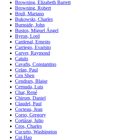
Browning, Elizabeth Barrett
Browning, Robert
Brull, Mariano
Bukowski, Charles
Burnside, John
Bustos, Miguel Ángel
Byron, Lord
Cardenal, Ernesto
Carriego, Evaristo
Carver, Raymond
Catulo
Cavafis, Constantino
Celan, Paul
Cen Shen
Cendrars, Blaise
Cernuda, Luis
Char, René
Chirom, Daniel
Claudel, Paul
Cocteau, Jean
Corso, Gregory
Cortázar, Julio
Cros, Charles
Cucurto, Washington
Cui Hao