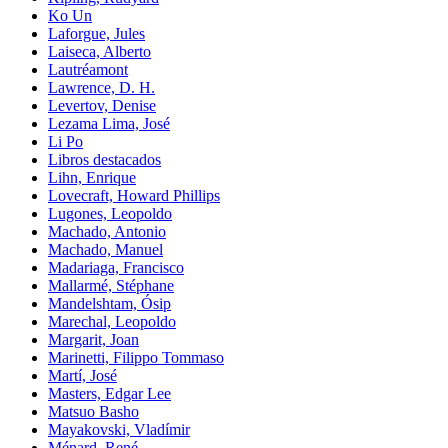
Ko Un
Laforgue, Jules
Laiseca, Alberto
Lautréamont
Lawrence, D. H.
Levertov, Denise
Lezama Lima, José
Li Po
Libros destacados
Lihn, Enrique
Lovecraft, Howard Phillips
Lugones, Leopoldo
Machado, Antonio
Machado, Manuel
Madariaga, Francisco
Mallarmé, Stéphane
Mandelshtam, Ósip
Marechal, Leopoldo
Margarit, Joan
Marinetti, Filippo Tommaso
Martí, José
Masters, Edgar Lee
Matsuo Basho
Mayakovski, Vladímir
Ménard, René