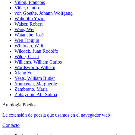
Villon, François
Vitier, Cintio
von Goethe, Johann Wolfgang
Walid ibn Yazid
Walser, Robert
Wang Wei
Watanabe, José
Wen Tingjun
Whitman, Walt
Wilcock, Juan Rodolfo
Wilde, Oscar
Williams, William Carlos
Wordsworth, William
Xiang Yu
Yeats, William Butler
Yourcenar, Marguerite
Zambrano, María
Zuhayr bin Abi Sulma
Antología Poética
La extensión de poesía que usamos en el navegador web
Contacto