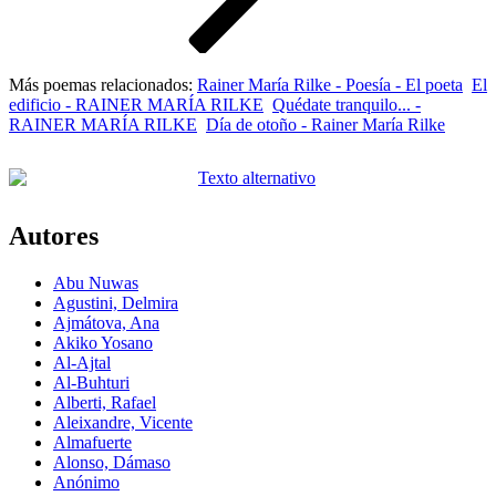
Más poemas relacionados:
Rainer María Rilke - Poesía - El poeta
El
edificio - RAINER MARÍA RILKE
Quédate tranquilo... -
RAINER MARÍA RILKE
Día de otoño - Rainer María Rilke
Autores
Abu Nuwas
Agustini, Delmira
Ajmátova, Ana
Akiko Yosano
Al-Ajtal
Al-Buhturi
Alberti, Rafael
Aleixandre, Vicente
Almafuerte
Alonso, Dámaso
Anónimo