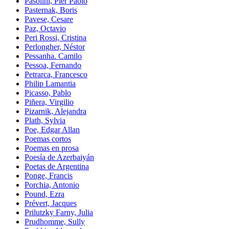
Pasolini, Pier Paolo
Pasternak, Boris
Pavese, Cesare
Paz, Octavio
Peri Rossi, Cristina
Perlongher, Néstor
Pessanha. Camilo
Pessoa, Fernando
Petrarca, Francesco
Philip Lamantia
Picasso, Pablo
Piñera, Virgilio
Pizarnik, Alejandra
Plath, Sylvia
Poe, Edgar Allan
Poemas cortos
Poemas en prosa
Poesía de Azerbaiyán
Poetas de Argentina
Ponge, Francis
Porchia, Antonio
Pound, Ezra
Prévert, Jacques
Prilutzky Farny, Julia
Prudhomme, Sully