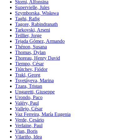
Storni, Alfonsina
Supervielle, Jules
Szymborska, Wisława
Taghi, Rafig
Tagore, Rabindranath
Tarkovski, Arseni
Teillier, Jorge
Tejada Gómez, Armando
Thénon, Susana
Thomas, Dylan
Thoreau, Henry David
Tiempo, César
Tiútchev, Fiódor
Trakl, Georg
Tsvetáyeva, Marina
Tzara, Tristan
Ungaretti, Giuseppe
Urondo, Paco
Valéry, Paul
Vallejo, César
Vaz Ferreira, María Eugenia
Verde, Cesário
Verlaine, Paul
Vian, Boris
Vilariño, Idea