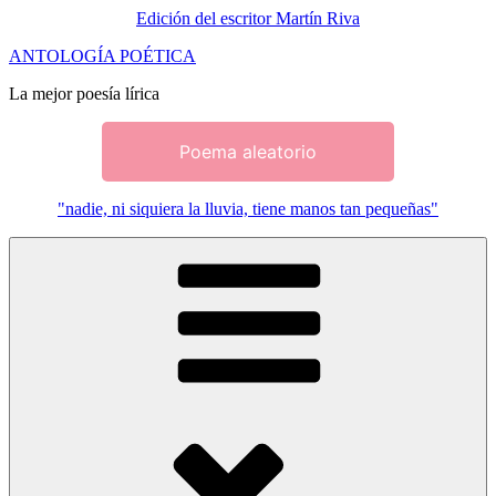
Edición del escritor Martín Riva
Saltar
ANTOLOGÍA POÉTICA
al
La mejor poesía lírica
contenido
Poema aleatorio
"nadie, ni siquiera la lluvia, tiene manos tan pequeñas"