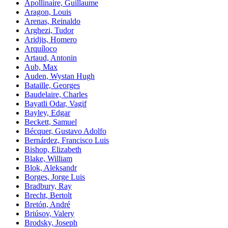
Apollinaire, Guillaume
Aragon, Louis
Arenas, Reinaldo
Arghezi, Tudor
Aridjis, Homero
Arquíloco
Artaud, Antonin
Aub, Max
Auden, Wystan Hugh
Bataille, Georges
Baudelaire, Charles
Bayatli Odar, Vagif
Bayley, Edgar
Beckett, Samuel
Bécquer, Gustavo Adolfo
Bernárdez, Francisco Luis
Bishop, Elizabeth
Blake, William
Blok, Aleksandr
Borges, Jorge Luis
Bradbury, Ray
Brecht, Bertolt
Bretón, André
Briúsov, Valery
Brodsky, Joseph