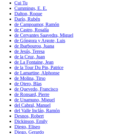
Cui Tu
Cummings, E. E.
Dalton, Roque
Darío, Rubén
de Campoamor, Ramón
de Castro, Rosalía
de Cervantes Saavedra, Miguel
de Góngora y Argote, Luis
de Ibarbourou, Juana
de Jesús, Teresa
de la Cruz, Juan
de La Fontaine, Jean
de la Tour Du Pin, Patrice
de Lamartine, Alphonse
de Molina, Tirso
de Otero, Blas
de Quevedo, Francisco
de Ronsard, Pierre
de Unamuno, Miguel
del Cabral, Manuel
del Valle Inclán, Ramón
Desnos, Robert
Dickinson, Emily
Diego, Eliseo
Diego, Gerardo