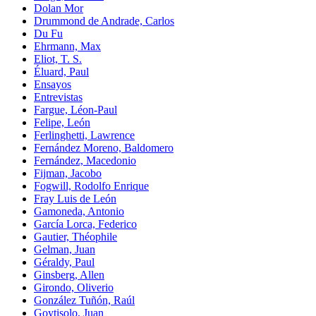
Dolan Mor
Drummond de Andrade, Carlos
Du Fu
Ehrmann, Max
Eliot, T. S.
Éluard, Paul
Ensayos
Entrevistas
Fargue, Léon-Paul
Felipe, León
Ferlinghetti, Lawrence
Fernández Moreno, Baldomero
Fernández, Macedonio
Fijman, Jacobo
Fogwill, Rodolfo Enrique
Fray Luis de León
Gamoneda, Antonio
García Lorca, Federico
Gautier, Théophile
Gelman, Juan
Géraldy, Paul
Ginsberg, Allen
Girondo, Oliverio
González Tuñón, Raúl
Goytisolo, Juan